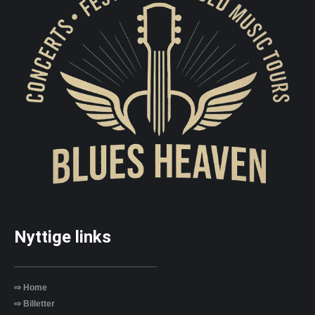
Nyttige links
_____________________________
⇨ Home
⇨ Billetter