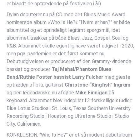
er blandt de optrædende på festivalen i år)
Dylan debuterer nu på CD med det Blues Music Award
nominerede album »Who Is He?« “Hvem er han?” er både
albumtitel og et oprindeligt legitimt spørgsmål, idet
albummet trækker på både Blues, Jazz, Gospel, Soul og
R&B. Albummet skulle egentlig have været udgivet i 2020,
men pga. pandemien er det først kommet nu.
Debutudgivelsen er produceret af den Grammy-vindende
bassist og producer
Taj Mahal/Phantom Blues
Band/Ruthie Foster bassist Larry Fulcher
med gæste
optræden af bl.a. guitarist
Christone “Kingfish” Ingram
og den legendariske nu afdøde
Mike Finnigan
på
keyboard. Albummet blev indspillet i 3 forskellige studier:
Blue Lotus Studios i St. Louis, Texas Southern University
Recording Studio i Houston og Ultratone Studio i Studio
City, Californien.
KONKLUSION: “Who Is He?” er et så modent debutalbum