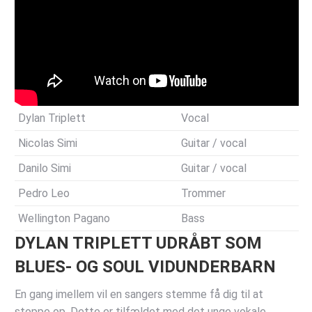
Dylan Triplett
Vocal
Nicolas Simi
Guitar / vocal
Danilo Simi
Guitar / vocal
Pedro Leo
Trommer
Wellington Pagano
Bass
DYLAN TRIPLETT UDRÅBT SOM
BLUES- OG SOUL VIDUNDERBARN
En gang imellem vil en sangers stemme få dig til at
stoppe op. Dette er tilfældet med det unge vokale