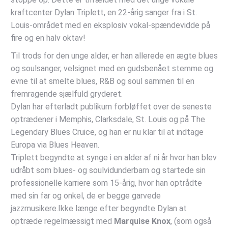
kraftcenter Dylan Triplett, en 22-årig sanger fra i St.
Louis-området med en eksplosiv vokal-spændevidde på
fire og en halv oktav!
Til trods for den unge alder, er han allerede en ægte blues
og soulsanger, velsignet med en gudsbenået stemme og
evne til at smelte blues, R&B og soul sammen til en
fremragende sjælfuld gryderet.
Dylan har efterladt publikum forbløffet over de seneste
optrædener i Memphis, Clarksdale, St. Louis og på The
Legendary Blues Cruice, og han er nu klar til at indtage
Europa via Blues Heaven.
Triplett begyndte at synge i en alder af ni år hvor han blev
udråbt som blues- og soulvidunderbarn og startede sin
professionelle karriere som 15-årig, hvor han optrådte
med sin far og onkel, de er begge garvede
jazzmusikere.Ikke længe efter begyndte Dylan at
optræde regelmæssigt med
Marquise Knox
, (som også