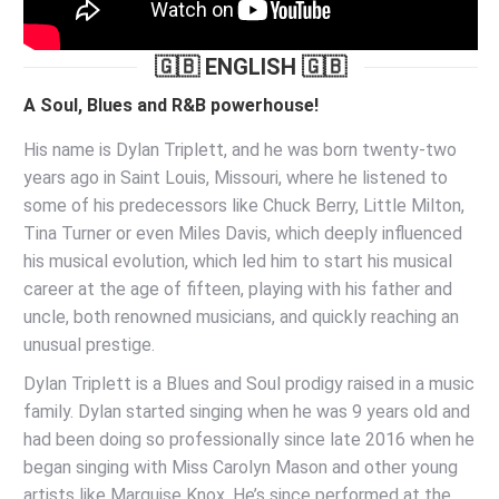
🇬🇧 ENGLISH 🇬🇧
A Soul, Blues and R&B powerhouse!
His name is Dylan Triplett, and he was born twenty-two
years ago in Saint Louis, Missouri, where he listened to
some of his predecessors like Chuck Berry, Little Milton,
Tina Turner or even Miles Davis, which deeply influenced
his musical evolution, which led him to start his musical
career at the age of fifteen, playing with his father and
uncle, both renowned musicians, and quickly reaching an
unusual prestige.
Dylan Triplett is a Blues and Soul prodigy raised in a music
family. Dylan started singing when he was 9 years old and
had been doing so professionally since late 2016 when he
began singing with Miss Carolyn Mason and other young
artists like Marquise Knox. He’s since performed at the