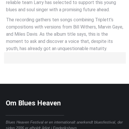
reliable team Larry has selected to support this young
blues and soul singer with a promising future ahead.
The recording gathers ten songs combining Triplett’s
compositions with versions from Bill Withers, Marvin Gaye,
and Miles Davis. As the album title says, this is the
moment to ask and discover a voice that, despite its
youth, has already got an unquestionable maturity.
Om Blues Heaven
_____________________________
Blues Heaven Festival er en internationalt anerkendt bluesfestival, der
siden 2006 er afholdt årligt i Frederikshavn.