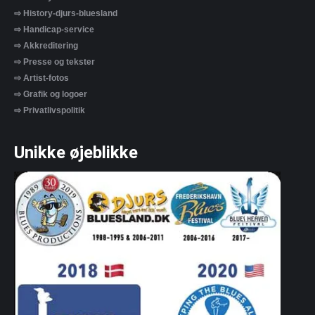
⇨ History-djurs-bluesland
⇨ Handicap-service
⇨ Akkreditering
⇨ Presse og tekster
⇨ Artist-fotos
⇨ Grafik og logoer
⇨ Privatlivspolitik
Unikke øjeblikke