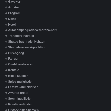
⇨ Gavekort
⇨ Artister
⇨ Program
⇨ News
⇨ Hotel
⇨ Autocamper-plads-ved-arena-nord
⇨ Transport oversigt
⇨ Shuttle-bus-frederikshavn
⇨ Shuttlebus-aal-airport-til-frh
⇨ Bus-og-tog
⇨ Færger
⇨ Om-blues-heaven
⇨ Kontakt
⇨ Blues klubben
⇨ Spise-muligheder
⇨ Festival-anmeldelser
⇨ Awards-priser
⇨ Stemningbilleder
⇨ Ros-til-festivalen
⇨ History-blues-heaven