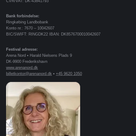
CVR/VAT: DK-43841793
Bank forbindelse:
Ringkøbing Landbobank
Konto nr.: 7670 – 10042607
BIC/SWIFT: RINGDK22 IBAN: DK8576700010042607
Festival adresse:
Arena Nord • Harald Nielsens Plads 9
DK-9900 Frederikshavn
www.arenanord.dk
billetkontor@arenanord.dk
•
+45 9620 1050