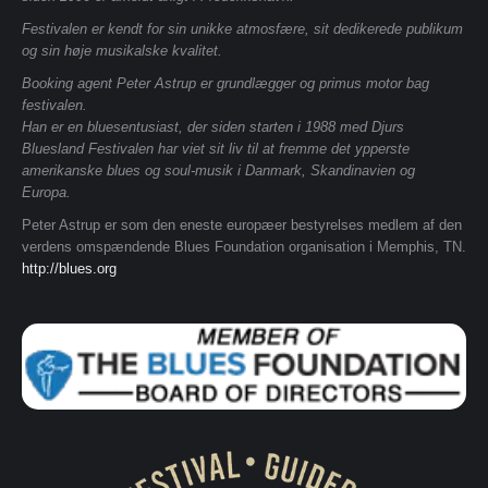
Festivalen er kendt for sin unikke atmosfære, sit dedikerede publikum
og sin høje musikalske kvalitet.
Booking agent Peter Astrup er grundlægger og primus motor bag
festivalen.
Han er en bluesentusiast, der siden starten i 1988 med Djurs
Bluesland Festivalen har viet sit liv til at fremme det ypperste
amerikanske blues og soul-musik i Danmark, Skandinavien og
Europa.
Peter Astrup er som den eneste europæer bestyrelses medlem af den
verdens omspændende Blues Foundation organisation i Memphis, TN.
http://blues.org