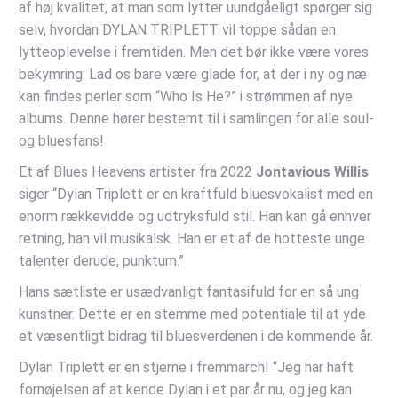
af høj kvalitet, at man som lytter uundgåeligt spørger sig
selv, hvordan DYLAN TRIPLETT vil toppe sådan en
lytteoplevelse i fremtiden. Men det bør ikke være vores
bekymring: Lad os bare være glade for, at der i ny og næ
kan findes perler som “Who Is He?” i strømmen af nye
albums. Denne hører bestemt til i samlingen for alle soul-
og bluesfans!
Et af Blues Heavens artister fra 2022
Jontavious Willis
siger “Dylan Triplett er en kraftfuld bluesvokalist med en
enorm rækkevidde og udtryksfuld stil. Han kan gå enhver
retning, han vil musikalsk. Han er et af de hotteste unge
talenter derude, punktum.”
Hans sætliste er usædvanligt fantasifuld for en så ung
kunstner. Dette er en stemme med potentiale til at yde
et væsentligt bidrag til bluesverdenen i de kommende år.
Dylan Triplett er en stjerne i fremmarch! “Jeg har haft
fornøjelsen af at kende Dylan i et par år nu, og jeg kan