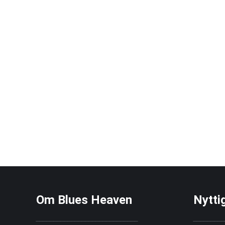
Om Blues Heaven
Nytti
_____________________________
_________