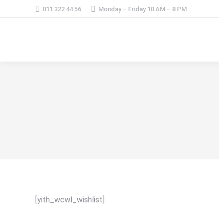
011 322 44 56
Monday – Friday 10 AM – 8 PM
[yith_wcwl_wishlist]