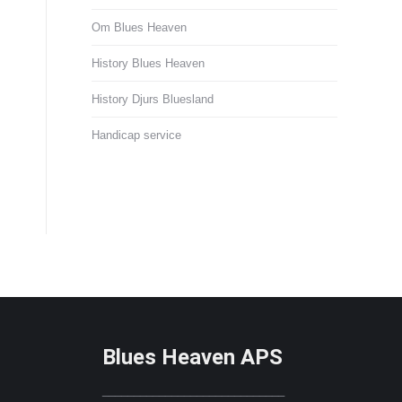
Om Blues Heaven
History Blues Heaven
History Djurs Bluesland
Handicap service
Blues Heaven APS
_____________________________