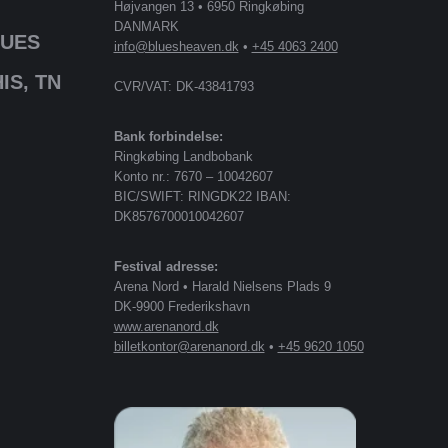
Højvangen 13 • 6950 Ringkøbing
DANMARK
LUES
info@bluesheaven.dk
•
+45 4063 2400
IS, TN
CVR/VAT: DK-43841793
Bank forbindelse:
Ringkøbing Landbobank
Konto nr.: 7670 – 10042607
BIC/SWIFT: RINGDK22 IBAN:
DK8576700010042607
Festival adresse:
Arena Nord • Harald Nielsens Plads 9
DK-9900 Frederikshavn
www.arenanord.dk
billetkontor@arenanord.dk
•
+45 9620 1050