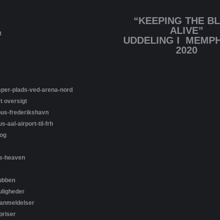
“KEEPING THE B
ALIVE”
t
UDDELING I MEMPH
2020
per-plads-ved-arena-nord
t oversigt
bus-frederikshavn
s-aal-airport-til-frh
og
s-heaven
ubben
ligheder
-anmeldelser
riser