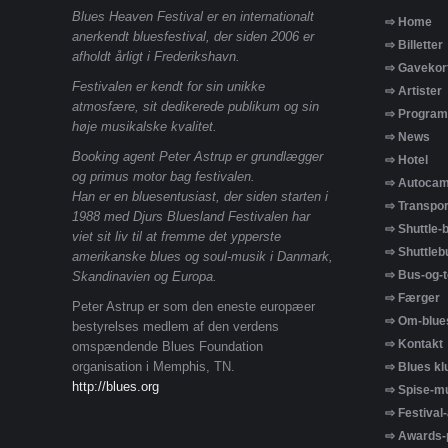
Blues Heaven Festival er en internationalt
⇨ Home
anerkendt bluesfestival, der siden 2006 er
⇨ Billetter
afholdt årligt i Frederikshavn.
⇨ Gavekor
Festivalen er kendt for sin unikke
⇨ Artister
atmosfære, sit dedikerede publikum og sin
⇨ Program
høje musikalske kvalitet.
⇨ News
Booking agent Peter Astrup er grundlægger
⇨ Hotel
og primus motor bag festivalen.
⇨ Autocam
Han er en bluesentusiast, der siden starten i
⇨ Transpor
1988 med Djurs Bluesland Festivalen har
⇨ Shuttle-
viet sit liv til at fremme det ypperste
⇨ Shuttlebu
amerikanske blues og soul-musik i Danmark,
⇨ Bus-og-t
Skandinavien og Europa.
⇨ Færger
Peter Astrup er som den eneste europæer
⇨ Om-blue
bestyrelses medlem af den verdens
⇨ Kontakt
omspændende Blues Foundation
organisation i Memphis, TN.
⇨ Blues kl
http://blues.org
⇨ Spise-mu
⇨ Festival
⇨ Awards-p