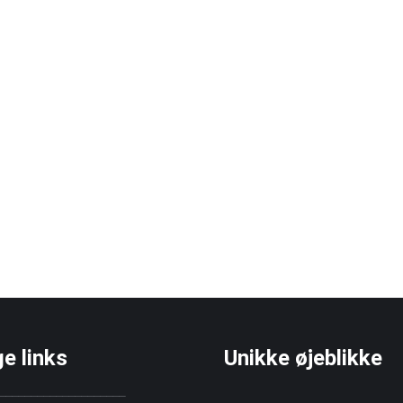
ge links
Unikke øjeblikke
____________________