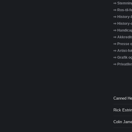
⇨ Stemning
⇨ Ros-til-f
⇨ History-
⇨ History-
⇨ Handicap
⇨ Akkredit
⇨ Presse o
⇨ Artist-fo
⇨ Grafik o
⇨ Privatliv
Canned He
Rick Estri
Colin Jam