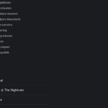
billeder
estivalen
blues-heaven
djurs-bluesland
-service
ering
g tekster
tos
g logoer
spolitik
at
n & The Nightcats
es