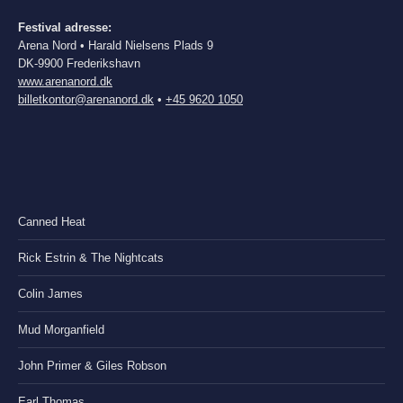
Festival adresse:
Arena Nord • Harald Nielsens Plads 9
DK-9900 Frederikshavn
www.arenanord.dk
billetkontor@arenanord.dk
•
+45 9620 1050
Canned Heat
Rick Estrin & The Nightcats
Colin James
Mud Morganfield
John Primer & Giles Robson
Earl Thomas