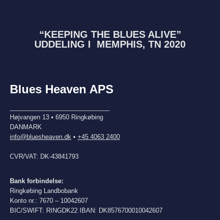
“KEEPING THE BLUES ALIVE”
UDDELING I MEMPHIS, TN 2020
Blues Heaven APS
_____________________________
Højvangen 13 • 6950 Ringkøbing
DANMARK
info@bluesheaven.dk
•
+45 4063 2400
CVR/VAT: DK-43841793
Bank forbindelse:
Ringkøbing Landbobank
Konto nr.: 7670 – 10042607
BIC/SWIFT: RINGDK22 IBAN: DK8576700010042607