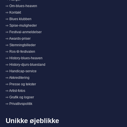
⇨ Om-blues-heaven
⇨ Kontakt
⇨ Blues klubben
⇨ Spise-muligheder
⇨ Festival-anmeldelser
⇨ Awards-priser
⇨ Stemningbilleder
⇨ Ros-til-festivalen
⇨ History-blues-heaven
⇨ History-djurs-bluesland
⇨ Handicap-service
⇨ Akkreditering
⇨ Presse og tekster
⇨ Artist-fotos
⇨ Grafik og logoer
⇨ Privatlivspolitik
Unikke øjeblikke