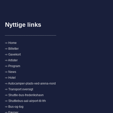
Nyttige links
_____________________________
⇨ Home
⇨ Billetter
⇨ Gavekort
⇨ Artister
⇨ Program
⇨ News
⇨ Hotel
⇨ Autocamper-plads-ved-arena-nord
⇨ Transport oversigt
⇨ Shuttle-bus-frederikshavn
⇨ Shuttlebus-aal-airport-til-frh
⇨ Bus-og-tog
⇨ Færger