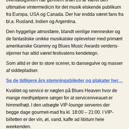
ultimative vintermedicin for det musik elskende publikum
fra Europa, USA og Canada. Der har endda været fans fra
bl.a. Rusland, Indien og Argentina.
Den hyggelige atmosfære, blandt venlige mennesker og
de fantastiske unikke musikalske oplevelser med primært
amerikanske Grammy og Blues Music Awards verdens-
stjerner har altid været festivalens kendetegn.
Som altid er der to store scener, to dansegulve og masser
af siddepladser.
Se de tidligere års stemningsbileder og plakater her…
Kvalitet og service er nøglen på Blues Heaven hvor de
mange medhjælpere sørger for at serviceniveauet er
himmelhøjt. I den udsøgte VIP-lounge serveres der
begge dage gourmet-mad fra kl. 18:00 – 21:00. I VIP-
billetten er der vin, øl, vand, kaffe ad libitum hele
weekenden.