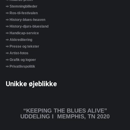
⇨ Stemningbilleder
⇨ Ros-til-festivalen
⇨ History-blues-heaven
⇨ History-djurs-bluesland
⇨ Handicap-service
⇨ Akkreditering
⇨ Presse og tekster
⇨ Artist-fotos
⇨ Grafik og logoer
⇨ Privatlivspolitik
Unikke øjeblikke
“KEEPING THE BLUES ALIVE”
UDDELING I MEMPHIS, TN 2020