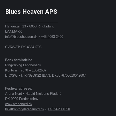
Blues Heaven APS
_____________________________
Højvangen 13 • 6950 Ringkøbing
DANMARK
info@bluesheaven.dk
•
+45 4063 2400
CVR/VAT: DK-43841793
Bank forbindelse:
Ringkøbing Landbobank
Konto nr.: 7670 – 10042607
BIC/SWIFT: RINGDK22 IBAN: DK8576700010042607
Festival adresse:
Arena Nord • Harald Nielsens Plads 9
DK-9900 Frederikshavn
www.arenanord.dk
billetkontor@arenanord.dk
•
+45 9620 1050