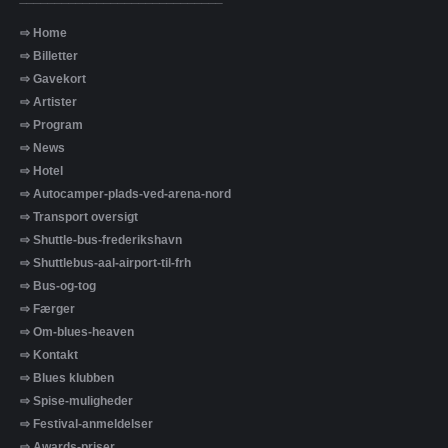
⇨ Home
⇨ Billetter
⇨ Gavekort
⇨ Artister
⇨ Program
⇨ News
⇨ Hotel
⇨ Autocamper-plads-ved-arena-nord
⇨ Transport oversigt
⇨ Shuttle-bus-frederikshavn
⇨ Shuttlebus-aal-airport-til-frh
⇨ Bus-og-tog
⇨ Færger
⇨ Om-blues-heaven
⇨ Kontakt
⇨ Blues klubben
⇨ Spise-muligheder
⇨ Festival-anmeldelser
⇨ Awards-priser