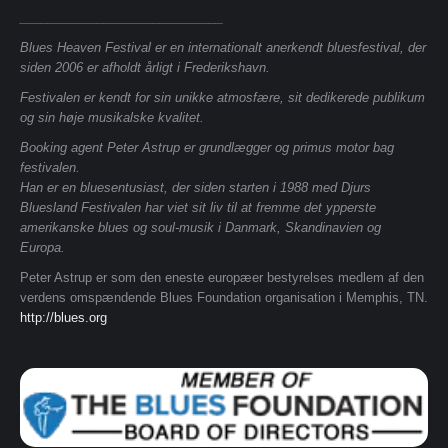
_____________________________
Blues Heaven Festival er en internationalt anerkendt bluesfestival, der
siden 2006 er afholdt årligt i Frederikshavn.
Festivalen er kendt for sin unikke atmosfære, sit dedikerede publikum
og sin høje musikalske kvalitet.
Booking agent Peter Astrup er grundlægger og primus motor bag
festivalen.
Han er en bluesentusiast, der siden starten i 1988 med Djurs
Bluesland Festivalen har viet sit liv til at fremme det ypperste
amerikanske blues og soul-musik i Danmark, Skandinavien og
Europa.
Peter Astrup er som den eneste europæer bestyrelses medlem af den
verdens omspændende Blues Foundation organisation i Memphis, TN.
http://blues.org