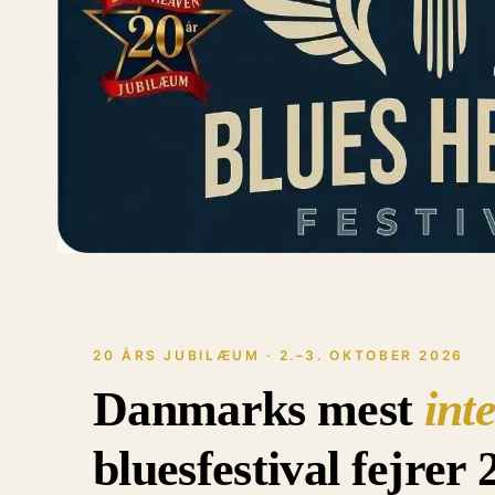
20 ÅRS JUBILÆUM · 2.–3. OKTOBER 2026
Danmarks mest
int
bluesfestival fejrer 