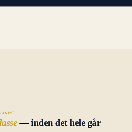
E JOINT
lasse
— inden det hele går