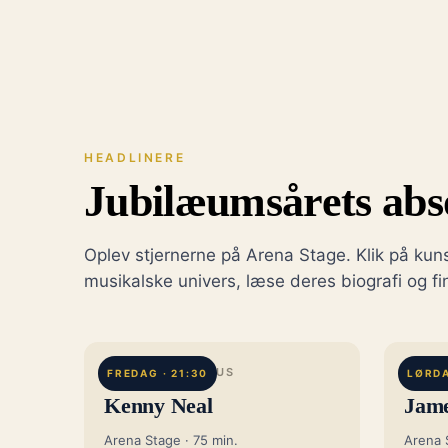
HEADLINERE
Jubilæumsårets abs
Oplev stjernerne på Arena Stage. Klik på kun
musikalske univers, læse deres biografi og fi
BATON ROUGE, US
COLCH
FREDAG · 21:30
LØRDA
Kenny Neal
Jame
Arena Stage · 75 min.
Arena 