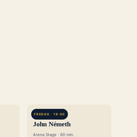
BOISE, US
FREDAG · 19:00
John Németh
Arena Stage · 60 min.