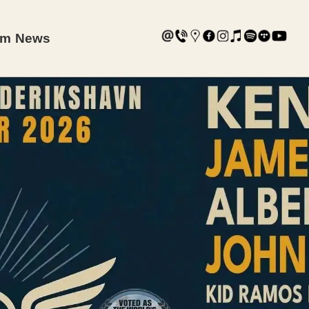
am
News