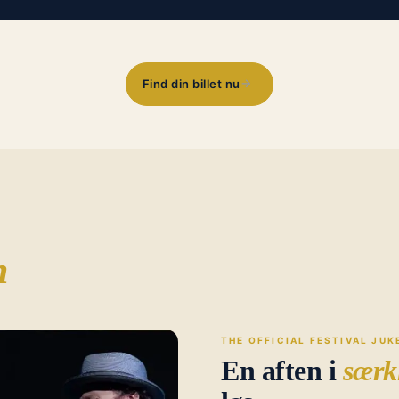
→
Find din billet nu
n
THE OFFICIAL FESTIVAL JUK
En aften i
særk