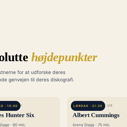
olutte
højdepunkter
stnerne for at udforske deres
nde genvejen til deres diskografi.
ESTER, UK
WILLIAMSTOWN, US
G · 19:00
LØRDAG · 21:30
s Hunter Six
Albert Cummings
Stage · 60 min.
Arena Stage · 75 min.