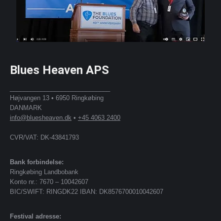
Blues Heaven APS
_____________________________
Højvangen 13 • 6950 Ringkøbing
DANMARK
info@bluesheaven.dk
•
+45 4063 2400
CVR/VAT: DK-43841793
Bank forbindelse:
Ringkøbing Landbobank
Konto nr.: 7670 – 10042607
BIC/SWIFT: RINGDK22 IBAN: DK8576700010042607
Festival adresse: