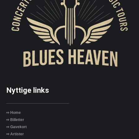
Nyttige links
_____________________________
⇨ Home
⇨ Billetter
⇨ Gavekort
⇨ Artister