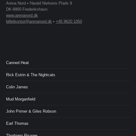
Arena Nord • Harald Nielsens Plads 9
DK-9900 Frederikshavn
www.arenanord.dk
billetkontor@arenanord.dk
•
+45 9620 1050
Canned Heat
Rick Estrin & The Nightcats
Colin James
Mud Morganfield
John Primer & Giles Robson
Earl Thomas
Thorbjørn Risager