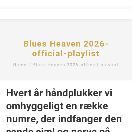
Blues Heaven 2026-
official-playlist
You are here:
Home
Blues Heaven 2026-official-playlist
Hvert år håndplukker vi
omhyggeligt en række
numre, der indfanger den
sande sjæl og nerve på