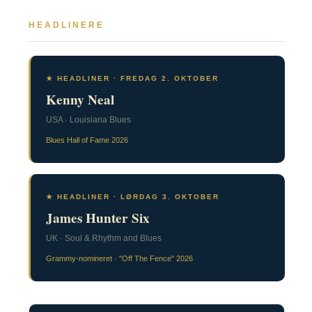
HEADLINERE
★ HEADLINER · FREDAG 2. OKTOBER
Kenny Neal
USA · Louisiana Blues
Blues Hall of Fame 2026
★ HEADLINER · LØRDAG 3. OKTOBER
James Hunter Six
UK · Soul & Rhythm and Blues
Grammy-nomineret · "Off The Fence" 2026