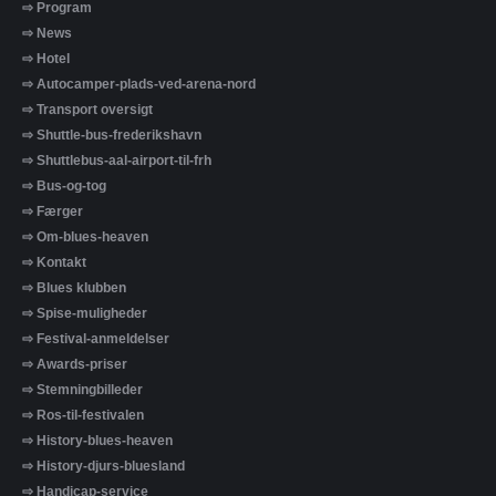
⇨ Program
⇨ News
⇨ Hotel
⇨ Autocamper-plads-ved-arena-nord
⇨ Transport oversigt
⇨ Shuttle-bus-frederikshavn
⇨ Shuttlebus-aal-airport-til-frh
⇨ Bus-og-tog
⇨ Færger
⇨ Om-blues-heaven
⇨ Kontakt
⇨ Blues klubben
⇨ Spise-muligheder
⇨ Festival-anmeldelser
⇨ Awards-priser
⇨ Stemningbilleder
⇨ Ros-til-festivalen
⇨ History-blues-heaven
⇨ History-djurs-bluesland
⇨ Handicap-service