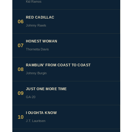
Kid Ramos
RED CADILLAC
06
Johnny Rawls
HONEST WOMAN
07
Thornetta Davis
RAMBLIN' FROM COAST TO COAST
08
Johnny Burgin
JUST ONE MORE TIME
09
GA-20
I OUGHTA KNOW
10
J.T. Lauritsen