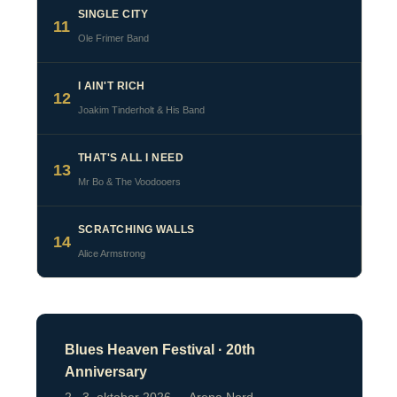
SINGLE CITY
11
Ole Frimer Band
I AIN'T RICH
12
Joakim Tinderholt & His Band
THAT'S ALL I NEED
13
Mr Bo & The Voodooers
SCRATCHING WALLS
14
Alice Armstrong
Blues Heaven Festival · 20th
Anniversary