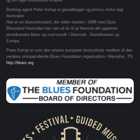
og sin høje musikalske kvalitet.
Booking agent Peter Astrup er grundlægger og primus motor bag
festivalen.
Han er en bluesentusiast, der siden starten i 1988 med Djurs
Bluesland Festivalen har viet sit liv til at fremme det ypperste
amerikanske blues og soul-musik i Danmark, Skandinavien og
Europa.
Peter Astrup er som den eneste europæer bestyrelses medlem af den
verdens omspændende Blues Foundation organisation i Memphis, TN.
http://blues.org