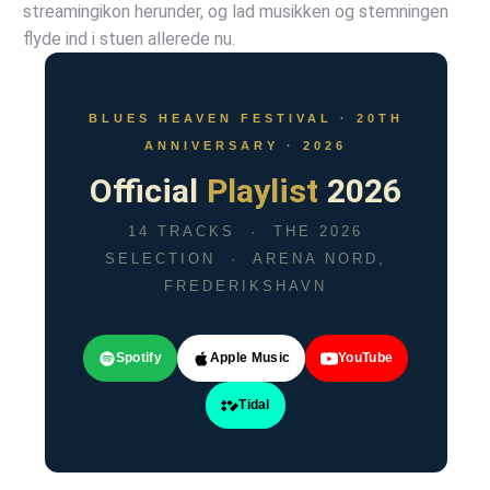
streamingikon herunder, og lad musikken og stemningen
flyde ind i stuen allerede nu.
BLUES HEAVEN FESTIVAL · 20TH
ANNIVERSARY · 2026
Official
Playlist
2026
14 TRACKS · THE 2026
SELECTION · ARENA NORD,
FREDERIKSHAVN
Spotify
Apple Music
YouTube
Tidal