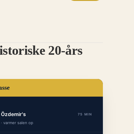
istoriske 20-års
asse
 Özdemir's
75 MIN
 · varmer salen op