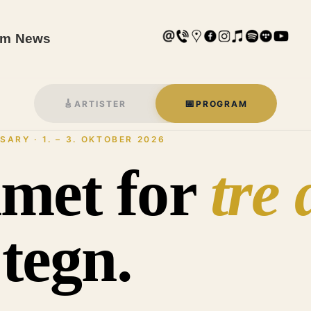
am
News
🎸
📅
ARTISTER
PROGRAM
ARY · 1. – 3. OKTOBER 2026
met for
tre
tegn.