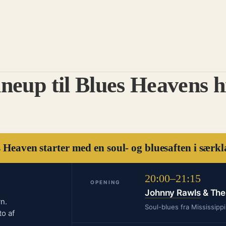
ineup til Blues Heavens h
 Heaven starter med en soul- og bluesaften i særkl
20:00–21:15
OPENING
Johnny Rawls
& The
n.
Soul-blues fra Mississippi
to af