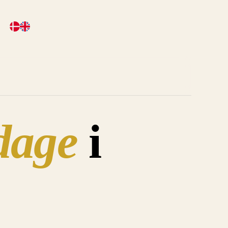
 dage
i