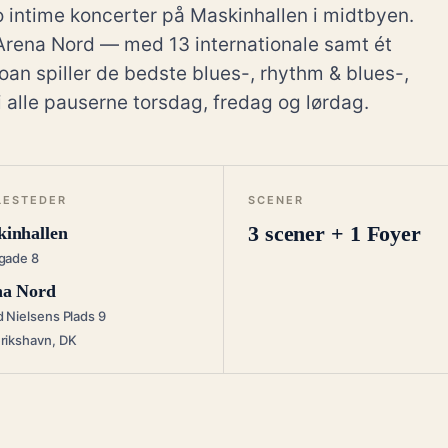
o intime koncerter på Maskinhallen i midtbyen.
l Arena Nord — med 13 internationale samt ét
oan spiller de bedste blues-, rhythm & blues-,
 alle pauserne torsdag, fredag og lørdag.
LESTEDER
SCENER
3 scener + 1 Foyer
inhallen
gade 8
na Nord
d Nielsens Plads 9
rikshavn, DK