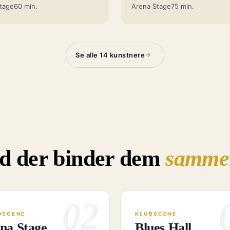
tage
60 min.
Arena Stage
75 min.
→
Se alle 14 kunstnere
nd der binder dem
samme
02
DSCENE
KLUBSCENE
na Stage
Blues Hall