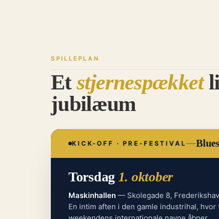
SPILLEPLAN
Et
stjernespækket
l
jubilæum
—
Blues
KICK-OFF · PRE-FESTIVAL
Torsdag
1. oktober
Maskinhallen
— Skolegade 8, Frederikshav
En intim aften i den gamle industrihal, hvor 
weekendens internationale navne åbner