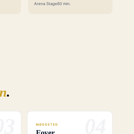
Arena Stage
60 min.
n
.
03
04
MØDESTED
Foyer