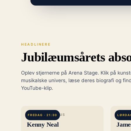
HEADLINERE
Jubilæumsårets abso
Oplev stjernerne på Arena Stage. Klik på kunst
musikalske univers, læse deres biografi og find
YouTube-klip.
BATON ROUGE, US
COLCH
FREDAG · 21:30
LØRDAG
Kenny Neal
Jame