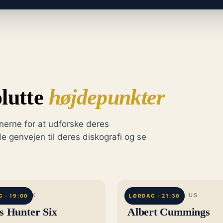
lutte
højdepunkter
nerne for at udforske deres
e genvejen til deres diskografi og se
ESTER, UK
WILLIAMSTOWN, US
 · 19:00
LØRDAG · 21:30
s Hunter Six
Albert Cummings