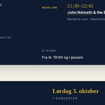
il
21:30–22:45
HEADLINE
John Németh
& the 
Memphis soul · harmonika
PACITET
DJ ROAN
Fra kl. 19:00 og i pausen
Lørdag 3. oktober
7 KONCERTER