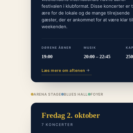
festivalen i klubformat. Disse koncerter er t
ære for de lokale og de mange tilrejsende
gæster, der er ankommet for at være klar til
weekenden.
DØRENE ÅBNER
MUSIK
KA
19:00
20:00 – 22:45
250
→
Læs mere om aftenen
ARENA STAGE
BLUES HALL
FOYER
Fredag 2. oktober
7 KONCERTER