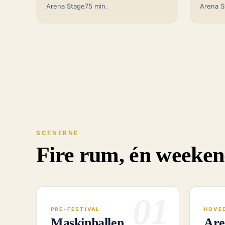
Arena Stage
75 min.
Arena S
SCENERNE
Fire rum, én weeke
01
PRE-FESTIVAL
HOVE
Maskinhallen
Are