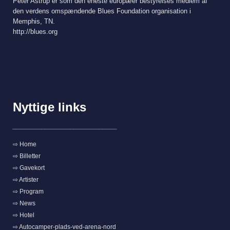
Peter Astrup er som den eneste europæer bestyrelses medlem af
den verdens omspændende Blues Foundation organisation i
Memphis, TN.
http://blues.org
Nyttige links
_____________________________
⇨ Home
⇨ Billetter
⇨ Gavekort
⇨ Artister
⇨ Program
⇨ News
⇨ Hotel
⇨ Autocamper-plads-ved-arena-nord