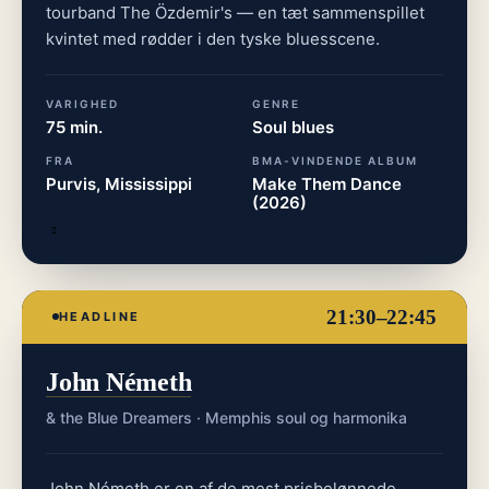
tourband The Özdemir's — en tæt sammenspillet
kvintet med rødder i den tyske bluesscene.
VARIGHED
GENRE
75 min.
Soul blues
FRA
BMA-VINDENDE ALBUM
Purvis, Mississippi
Make Them Dance
(2026)
21:30–22:45
HEADLINE
John Németh
& the Blue Dreamers · Memphis soul og harmonika
John Németh er en af de mest prisbelønnede