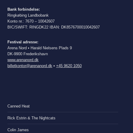
Bank forbindelse:
Ringkøbing Landbobank
Konto nr.: 7670 – 10042607
BIC/SWIFT: RINGDK22 IBAN: DK8576700010042607
Festival adresse:
Arena Nord • Harald Nielsens Plads 9
DK-9900 Frederikshavn
www.arenanord.dk
billetkontor@arenanord.dk
•
+45 9620 1050
Canned Heat
Rick Estrin & The Nightcats
Colin James