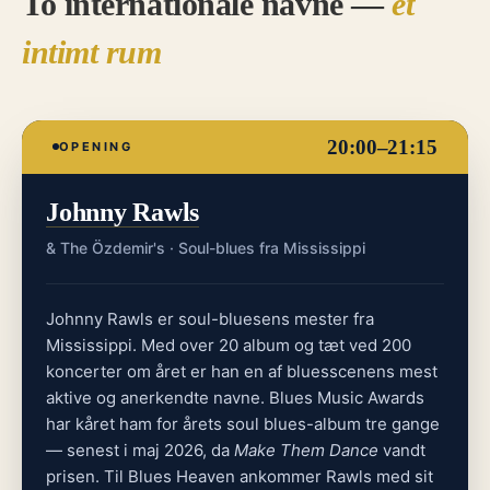
To internationale navne —
ét
intimt rum
20:00–21:15
OPENING
Johnny Rawls
& The Özdemir's · Soul-blues fra Mississippi
Johnny Rawls er soul-bluesens mester fra
Mississippi. Med over 20 album og tæt ved 200
koncerter om året er han en af bluesscenens mest
aktive og anerkendte navne. Blues Music Awards
har kåret ham for årets soul blues-album tre gange
— senest i maj 2026, da
Make Them Dance
vandt
prisen. Til Blues Heaven ankommer Rawls med sit