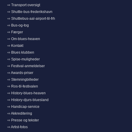
⇨ Transport oversigt
⇨ Shuttle-bus-frederikshavn
⇨ Shuttlebus-aal-airport-til-frh
⇨ Bus-og-tog
⇨ Færger
⇨ Om-blues-heaven
⇨ Kontakt
⇨ Blues klubben
⇨ Spise-muligheder
⇨ Festival-anmeldelser
⇨ Awards-priser
⇨ Stemningbilleder
⇨ Ros-til-festivalen
⇨ History-blues-heaven
⇨ History-djurs-bluesland
⇨ Handicap-service
⇨ Akkreditering
⇨ Presse og tekster
⇨ Artist-fotos