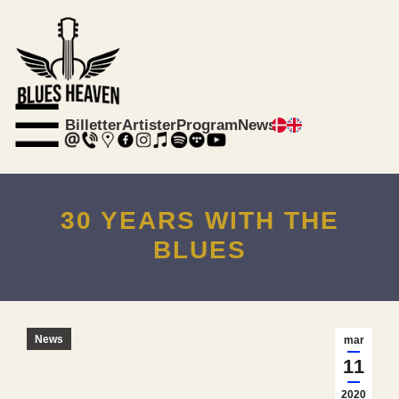
☰
Billetter
Artister
Program
News
30 YEARS WITH THE
BLUES
News
mar
11
2020