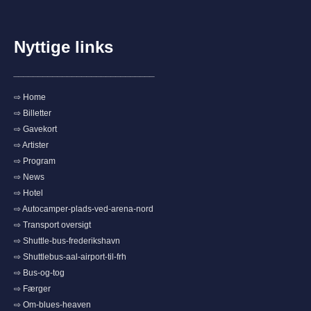
Nyttige links
_____________________________
⇨ Home
⇨ Billetter
⇨ Gavekort
⇨ Artister
⇨ Program
⇨ News
⇨ Hotel
⇨ Autocamper-plads-ved-arena-nord
⇨ Transport oversigt
⇨ Shuttle-bus-frederikshavn
⇨ Shuttlebus-aal-airport-til-frh
⇨ Bus-og-tog
⇨ Færger
⇨ Om-blues-heaven