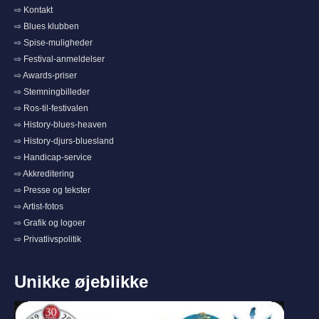
⇨ Kontakt
⇨ Blues klubben
⇨ Spise-muligheder
⇨ Festival-anmeldelser
⇨ Awards-priser
⇨ Stemningbilleder
⇨ Ros-til-festivalen
⇨ History-blues-heaven
⇨ History-djurs-bluesland
⇨ Handicap-service
⇨ Akkreditering
⇨ Presse og tekster
⇨ Artist-fotos
⇨ Grafik og logoer
⇨ Privatlivspolitik
Unikke øjeblikke