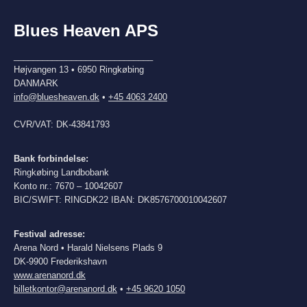
Blues Heaven APS
_____________________________
Højvangen 13 • 6950 Ringkøbing
DANMARK
info@bluesheaven.dk
•
+45 4063 2400
CVR/VAT: DK-43841793
Bank forbindelse:
Ringkøbing Landbobank
Konto nr.: 7670 – 10042607
BIC/SWIFT: RINGDK22 IBAN: DK8576700010042607
Festival adresse:
Arena Nord • Harald Nielsens Plads 9
DK-9900 Frederikshavn
www.arenanord.dk
billetkontor@arenanord.dk
•
+45 9620 1050