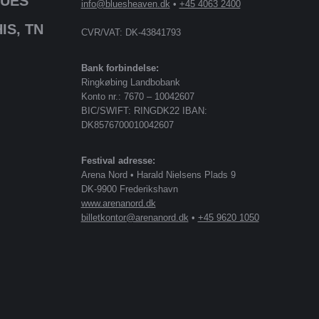
LUES
info@bluesheaven.dk
•
+45 4063 2400
IS, TN
CVR/VAT: DK-43841793
Bank forbindelse:
Ringkøbing Landbobank
Konto nr.: 7670 – 10042607
BIC/SWIFT: RINGDK22 IBAN:
DK8576700010042607
Festival adresse:
Arena Nord • Harald Nielsens Plads 9
DK-9900 Frederikshavn
www.arenanord.dk
billetkontor@arenanord.dk
•
+45 9620 1050