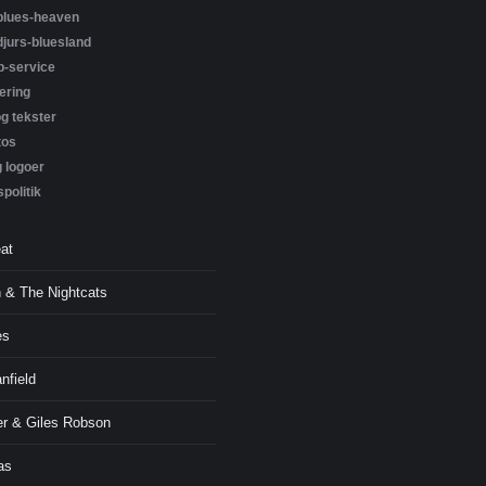
blues-heaven
djurs-bluesland
-service
ering
g tekster
tos
g logoer
spolitik
at
n & The Nightcats
es
nfield
r & Giles Robson
as