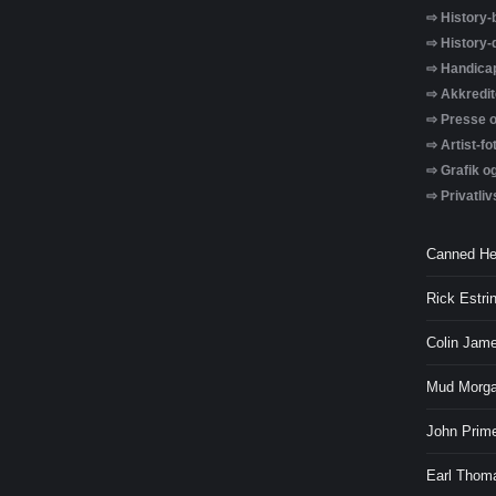
⇨ History-
⇨ History-
⇨ Handicap
⇨ Akkredit
⇨ Presse o
⇨ Artist-fo
⇨ Grafik o
⇨ Privatliv
Canned He
Rick Estri
Colin Jam
Mud Morga
John Prime
Earl Thom