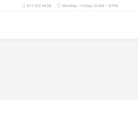
011 322 44 56
Monday – Friday 10 AM – 8 PM