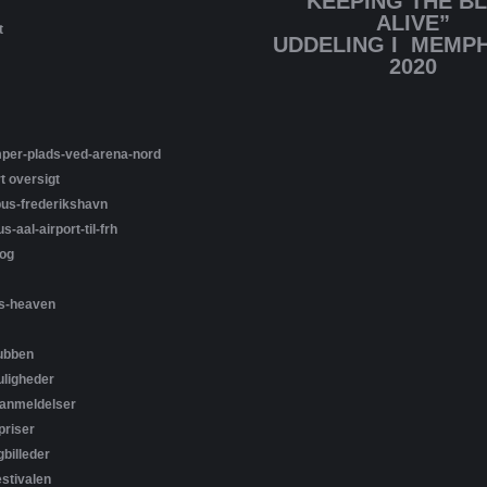
“KEEPING THE B
ALIVE”
t
UDDELING I MEMPH
2020
per-plads-ved-arena-nord
t oversigt
bus-frederikshavn
s-aal-airport-til-frh
og
s-heaven
ubben
ligheder
-anmeldelser
riser
billeder
estivalen