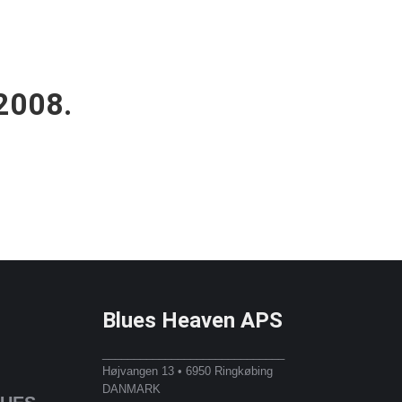
 2008.
Blues Heaven APS
_____________________________
Højvangen 13 • 6950 Ringkøbing
DANMARK