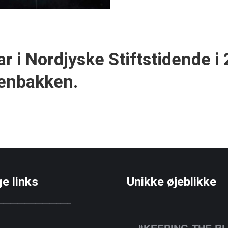
ar i Nordjyske Stiftstidende i
Stenbakken.
ge links
Unikke øjeblikke
____________________