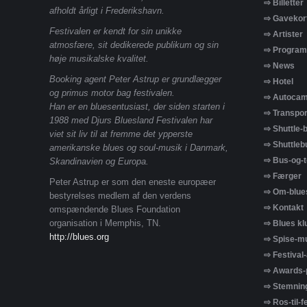
⇨ Billetter
afholdt årligt i Frederikshavn.
⇨ Gavekor
Festivalen er kendt for sin unikke
⇨ Artister
atmosfære, sit dedikerede publikum og sin
⇨ Program
høje musikalske kvalitet.
⇨ News
Booking agent Peter Astrup er grundlægger
⇨ Hotel
og primus motor bag festivalen.
⇨ Autocam
Han er en bluesentusiast, der siden starten i
⇨ Transpor
1988 med Djurs Bluesland Festivalen har
⇨ Shuttle-
viet sit liv til at fremme det ypperste
⇨ Shuttlebu
amerikanske blues og soul-musik i Danmark,
⇨ Bus-og-t
Skandinavien og Europa.
⇨ Færger
Peter Astrup er som den eneste europæer
⇨ Om-blue
bestyrelses medlem af den verdens
⇨ Kontakt
omspændende Blues Foundation
organisation i Memphis, TN.
⇨ Blues kl
http://blues.org
⇨ Spise-mu
⇨ Festival
⇨ Awards-p
⇨ Stemning
⇨ Ros-til-f