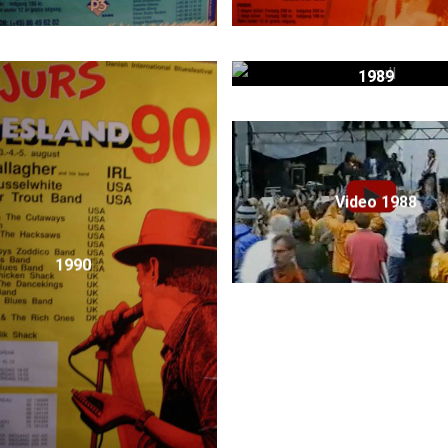
1989
Video 1988
1990