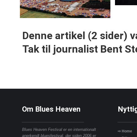
Denne artikel (2 sider) v
Tak til journalist Bent 
Om Blues Heaven
Nytti
_____________________________
_________
Blues Heaven Festival er en internationalt
⇨ Home
anerkendt bluesfestival, der siden 2006 er