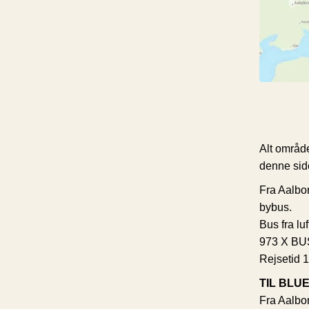
Alt område
denne side
Fra Aalbor
bybus.
Bus fra lu
973 X BUS 
Rejsetid 1
TIL BLU
Fra Aalbor