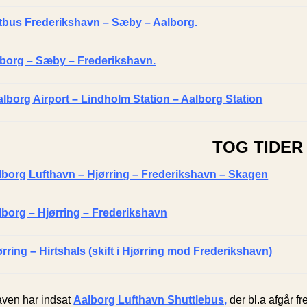
tbus Frederikshavn – Sæby – Aalborg.
lborg – Sæby – Frederikshavn.
alborg Airport – Lindholm Station – Aalborg Station
TOG TIDER
borg Lufthavn – Hjørring – Frederikshavn – Skagen
borg – Hjørring – Frederikshavn
rring – Hirtshals (skift i Hjørring mod Frederikshavn)
ven har indsat
Aalborg Lufthavn Shuttlebus,
der bl.a afgår f