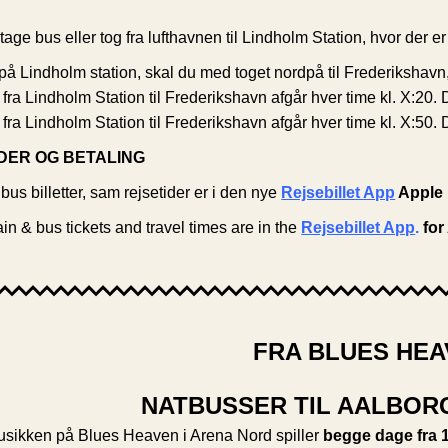
tage bus eller tog fra lufthavnen til Lindholm Station, hvor der e
på Lindholm station, skal du med toget nordpå til Frederikshavn
ra Lindholm Station til Frederikshavn afgår hver time kl. X:20. De
ra Lindholm Station til Frederikshavn afgår hver time kl. X:50. Der
DER OG BETALING
 bus billetter, sam rejsetider er i den nye
Rejsebillet App
Apple 
rain & bus tickets and travel times are in the
Rejsebillet App
.
for
FRA BLUES HE
NATBUSSER TIL AALBOR
sikken på Blues Heaven i Arena Nord spiller
begge dage fra 1