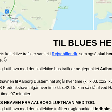
TIL BLUES H
ts kollektive trafik er samlet i
Rejsebillet.dk
,
som også
skal he
. 👇
g Lufthavn med den kollektive bus trafik er nøglepunktet
Aalbo
fthavnen til Aalborg Busterminal afgår hver time (kl. x:03, x:22, 
Frederikshavn afgår hver time kl. x:42. Du kan så stå af ved H
 time, 07 minutter.
ES HEAVEN FRA AALBORG LUFTHAVN MED TOG.
g Lufthavn med den kollektive trafik er nøglepunktet
Lindholm 