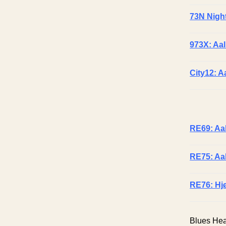
73N Nigh
973X: Aa
City12: A
RE69:
Aal
RE75: Aal
RE76: Hjø
Blues Hea