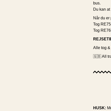
bus.
Du kan at 
Når du er 
Tog RE75 f
Tog RE76 f
REJSETI
Alle tog &
🇬🇧 All t
HUSK:
Mu