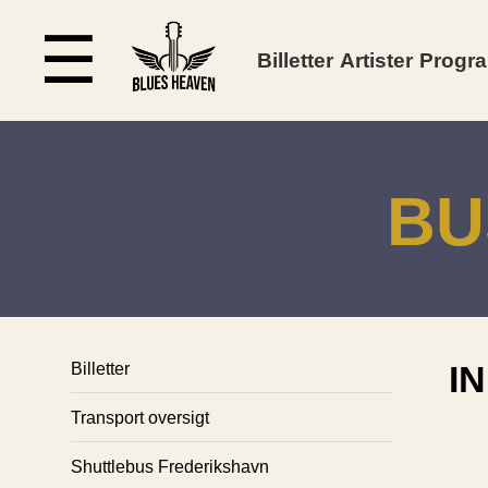
☰
Billetter
Artister
Progr
BU
I
Billetter
Transport oversigt
Shuttlebus Frederikshavn