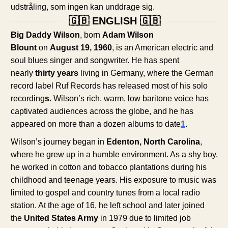
udstråling, som ingen kan unddrage sig.
🇬🇧 ENGLISH 🇬🇧
Big Daddy Wilson
, born
Adam Wilson
Blount
on
August 19, 1960
, is an American electric and
soul blues singer and songwriter. He has spent
nearly
thirty years
living in Germany, where the German
record label Ruf Records has released most of his solo
recording
s
. Wilson’s rich, warm, low baritone voice has
captivated audiences across the globe, and he has
appeared on more than a dozen albums to date
1
.
Wilson’s journey began in
Edenton, North Carolina
,
where he grew up in a humble environment. As a shy boy,
he worked in cotton and tobacco plantations during his
childhood and teenage years. His exposure to music was
limited to gospel and country tunes from a local radio
station. At the age of 16, he left school and later joined
the
United States Army
in 1979 due to limited job