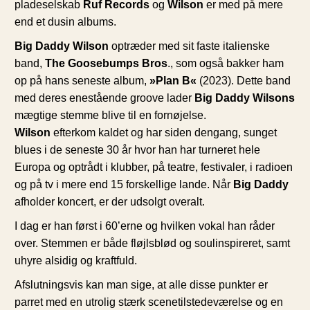
pladeselskab
Ruf Records
og
Wilson
er med på mere
end et dusin albums.
Big Daddy Wilson
optræder med sit faste italienske
band,
The Goosebumps Bros
., som også bakker ham
op på hans seneste album,
»Plan B«
(2023). Dette band
med deres enestående groove lader
Big Daddy Wilsons
mægtige stemme blive til en fornøjelse.
Wilson
efterkom kaldet og har siden dengang, sunget
blues i de seneste 30 år hvor han har turneret hele
Europa og optrådt i klubber, på teatre, festivaler, i radioen
og på tv i mere end 15 forskellige lande. Når
Big Daddy
afholder koncert, er der udsolgt overalt.
I dag er han først i 60’erne og hvilken vokal han råder
over. Stemmen er både fløjlsblød og soulinspireret, samt
uhyre alsidig og kraftfuld.
Afslutningsvis kan man sige, at alle disse punkter er
parret med en utrolig stærk scenetilstedeværelse og en