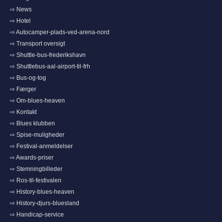
⇨ News
⇨ Hotel
⇨ Autocamper-plads-ved-arena-nord
⇨ Transport oversigt
⇨ Shuttle-bus-frederikshavn
⇨ Shuttlebus-aal-airport-til-frh
⇨ Bus-og-tog
⇨ Færger
⇨ Om-blues-heaven
⇨ Kontakt
⇨ Blues klubben
⇨ Spise-muligheder
⇨ Festival-anmeldelser
⇨ Awards-priser
⇨ Stemningbilleder
⇨ Ros-til-festivalen
⇨ History-blues-heaven
⇨ History-djurs-bluesland
⇨ Handicap-service