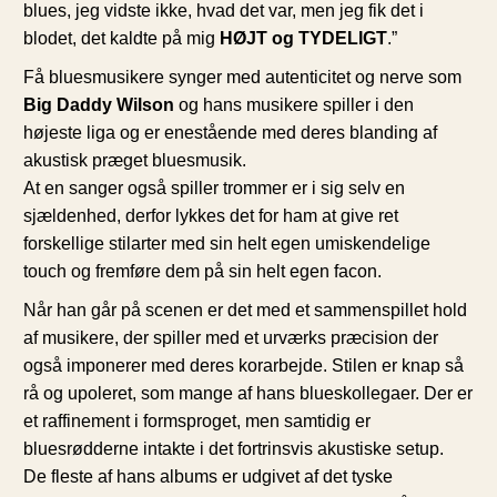
blues, jeg vidste ikke, hvad det var, men jeg fik det i
blodet, det kaldte på mig
HØJT og TYDELIGT
.”
Få bluesmusikere synger med autenticitet og nerve som
Big Daddy Wilson
og hans musikere spiller i den
højeste liga og er enestående med deres blanding af
akustisk præget bluesmusik.
At en sanger også spiller trommer er i sig selv en
sjældenhed, derfor lykkes det for ham at give ret
forskellige stilarter med sin helt egen umiskendelige
touch og fremføre dem på sin helt egen facon.
Når han går på scenen er det med et sammenspillet hold
af musikere, der spiller med et urværks præcision der
også imponerer med deres korarbejde. Stilen er knap så
rå og upoleret, som mange af hans blueskollegaer. Der er
et raffinement i formsproget, men samtidig er
bluesrødderne intakte i det fortrinsvis akustiske setup.
De fleste af hans albums er udgivet af det tyske