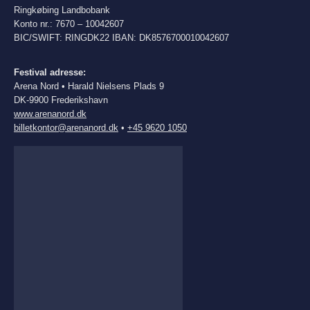
Ringkøbing Landbobank
Konto nr.: 7670 – 10042607
BIC/SWIFT: RINGDK22 IBAN: DK8576700010042607
Festival adresse:
Arena Nord • Harald Nielsens Plads 9
DK-9900 Frederikshavn
www.arenanord.dk
billetkontor@arenanord.dk
•
+45 9620 1050