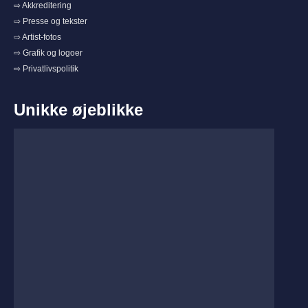
⇨ Akkreditering
⇨ Presse og tekster
⇨ Artist-fotos
⇨ Grafik og logoer
⇨ Privatlivspolitik
Unikke øjeblikke