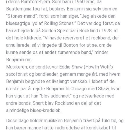
i deres Rumford-hjem. Som barn i 1960’erne, da
Beatlemania tog fat, beskrev Benjamin sig selv som en
“Stones-mand”, fordi, som han siger, “Jeg elskede den
bluesagtige lyd af Rolling Stones.” Det var dog først, da
han arbejdede på Golden Spike bar i Rockland i 1978, at
det hele klikkede. “Vi havde reserveret et rockband, der
annullerede, så vi ringede til Boston for at se, om de
kunne sende os et andet turnerende band,” minder
Benjamin om.
Musikeren, de sendte, var Eddie Shaw (Howlin Wolf’s
saxofonist og bandleader, gennem mange år), med hvem
Benjamin begyndte et livslangt venskab. I løbet af de
næste par år rejste Benjamin til Chicago med Shaw, hvor
han siger, at han “blev uddannet” og netværkede med
andre bands. Snart blev Rockland en del af det
almindelige blues-kredsløb.
Disse dage holder musikken Benjamin travlt på fuld tid, og
han bærer mange hatte i udbredelse af kendskabet til