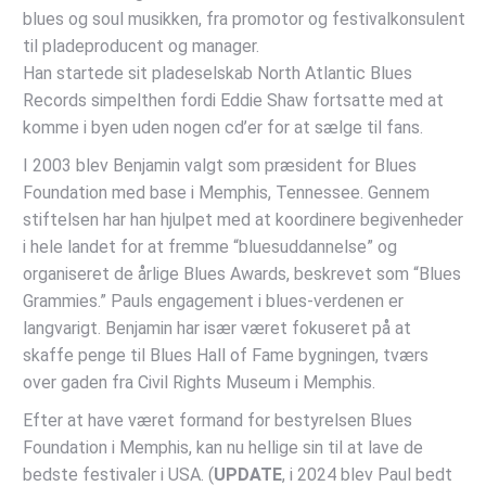
blues og soul musikken, fra promotor og festivalkonsulent
til pladeproducent og manager.
Han startede sit pladeselskab North Atlantic Blues
Records simpelthen fordi Eddie Shaw fortsatte med at
komme i byen uden nogen cd’er for at sælge til fans.
I 2003 blev Benjamin valgt som præsident for Blues
Foundation med base i Memphis, Tennessee. Gennem
stiftelsen har han hjulpet med at koordinere begivenheder
i hele landet for at fremme “bluesuddannelse” og
organiseret de årlige Blues Awards, beskrevet som “Blues
Grammies.” Pauls engagement i blues-verdenen er
langvarigt. Benjamin har især været fokuseret på at
skaffe penge til Blues Hall of Fame bygningen, tværs
over gaden fra Civil Rights Museum i Memphis.
Efter at have været formand for bestyrelsen Blues
Foundation i Memphis, kan nu hellige sin til at lave de
bedste festivaler i USA. (
UPDATE
, i 2024 blev Paul bedt