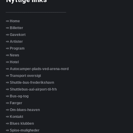
_____________________________
⇨ Home
⇨ Billetter
⇨ Gavekort
⇨ Artister
⇨ Program
⇨ News
⇨ Hotel
⇨ Autocamper-plads-ved-arena-nord
⇨ Transport oversigt
⇨ Shuttle-bus-frederikshavn
⇨ Shuttlebus-aal-airport-til-frh
⇨ Bus-og-tog
⇨ Færger
⇨ Om-blues-heaven
⇨ Kontakt
⇨ Blues klubben
⇨ Spise-muligheder