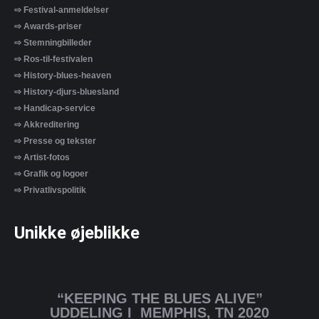
⇨ Festival-anmeldelser
⇨ Awards-priser
⇨ Stemningbilleder
⇨ Ros-til-festivalen
⇨ History-blues-heaven
⇨ History-djurs-bluesland
⇨ Handicap-service
⇨ Akkreditering
⇨ Presse og tekster
⇨ Artist-fotos
⇨ Grafik og logoer
⇨ Privatlivspolitik
Unikke øjeblikke
“KEEPING THE BLUES ALIVE”
UDDELING I MEMPHIS, TN 2020