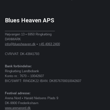
Blues Heaven APS
_____________________________
Højvangen 13 • 6950 Ringkøbing
DANMARK
info@bluesheaven.dk
•
+45 4063 2400
CVR/VAT: DK-43841793
Bank forbindelse:
Ringkøbing Landbobank
Konto nr.: 7670 – 10042607
BIC/SWIFT: RINGDK22 IBAN: DK8576700010042607
Festival adresse:
Arena Nord • Harald Nielsens Plads 9
DK-9900 Frederikshavn
www.arenanord.dk