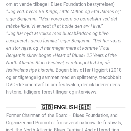
om at vende tilbage i Blues Foundation bestyrrelsen)
“Jeg ved, hvem BB Kings, Little Milton og Etta James er,”
siger Benjamin. “Men vores børn og børnebørn ved det
måske ikke. Vi er nødt til at holde den arv i live.”
“Jeg har nydt at vokse med bluesbåndene og blive
accepteret i deres familie,” siger Benjamin. “Det har været
en stor rejse, og vi har meget mere at komme.”Paul
Benjamin skrev bogen »Heart of Blues« 25 Years of the
North Atlantic Blues Festival, et retrospektivt kig på
festivalens rige historie.
Bogen blev offentliggjort i 2018
og er tilgængelig sammen med en splinterny, tredobbelt
DVD-dokumentarfilm om festivalen, der inkluderer dens
historie, tidligere forestillinger og interviews.
🇬🇧 ENGLISH 🇬🇧
Former Chairman of the Board – Blues Foundation, and
Organizer and Promoter for several nationwide festivals,
incl. the North Atlantic Blues Festival. And offered tips