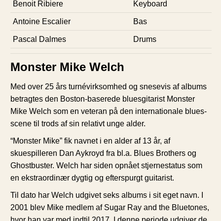
Benoit Ribiere
Keyboard
Antoine Escalier
Bas
Pascal Dalmes
Drums
Monster Mike Welch
Med over 25 års turnévirksomhed og snesevis af albums
betragtes den Boston-baserede bluesgitarist Monster
Mike Welch som en veteran på den internationale blues-
scene til trods af sin relativt unge alder.
“Monster Mike” fik navnet i en alder af 13 år, af
skuespilleren Dan Aykroyd fra bl.a. Blues Brothers og
Ghostbuster. Welch har siden opnået stjernestatus som
en ekstraordinær dygtig og efterspurgt guitarist.
Til dato har Welch udgivet seks albums i sit eget navn. I
2001 blev Mike medlem af Sugar Ray and the Bluetones,
hvor han var med indtil 2017. I denne periode udgiver de