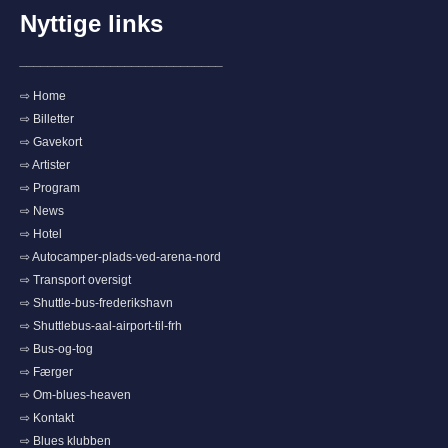
Nyttige links
_____________________________
⇨ Home
⇨ Billetter
⇨ Gavekort
⇨ Artister
⇨ Program
⇨ News
⇨ Hotel
⇨ Autocamper-plads-ved-arena-nord
⇨ Transport oversigt
⇨ Shuttle-bus-frederikshavn
⇨ Shuttlebus-aal-airport-til-frh
⇨ Bus-og-tog
⇨ Færger
⇨ Om-blues-heaven
⇨ Kontakt
⇨ Blues klubben