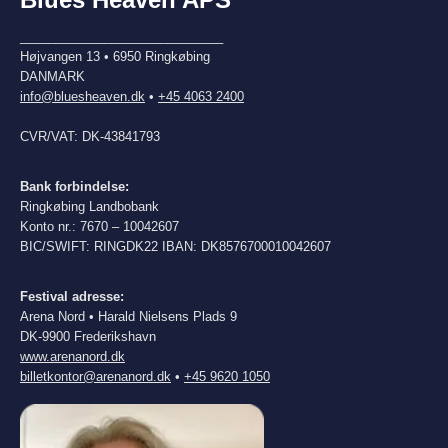
_____________________________
Højvangen 13 • 6950 Ringkøbing
DANMARK
info@bluesheaven.dk
•
+45 4063 2400
CVR/VAT: DK-43841793
Bank forbindelse:
Ringkøbing Landbobank
Konto nr.: 7670 – 10042607
BIC/SWIFT: RINGDK22 IBAN: DK8576700010042607
Festival adresse:
Arena Nord • Harald Nielsens Plads 9
DK-9900 Frederikshavn
www.arenanord.dk
billetkontor@arenanord.dk
•
+45 9620 1050