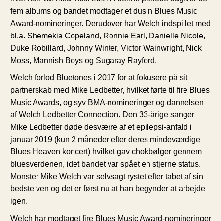
fem albums og bandet modtager et dusin Blues Music
Award-nomineringer. Derudover har Welch indspillet med
bl.a. Shemekia Copeland, Ronnie Earl, Danielle Nicole,
Duke Robillard, Johnny Winter, Victor Wainwright, Nick
Moss, Mannish Boys og Sugaray Rayford.
Welch forlod Bluetones i 2017 for at fokusere på sit
partnerskab med Mike Ledbetter, hvilket førte til fire Blues
Music Awards, og syv BMA-nomineringer og dannelsen
af ​​Welch Ledbetter Connection. Den 33-årige sanger
Mike Ledbetter døde desværre af et epilepsi-anfald i
januar 2019 (kun 2 måneder efter deres mindeværdige
Blues Heaven koncert) hvilket gav chokbølger gennem
bluesverdenen, idet bandet var spået en stjerne status.
Monster Mike Welch var selvsagt rystet efter tabet af sin
bedste ven og det er først nu at han begynder at arbejde
igen.
Welch har modtaget fire Blues Music Award-nomineringer