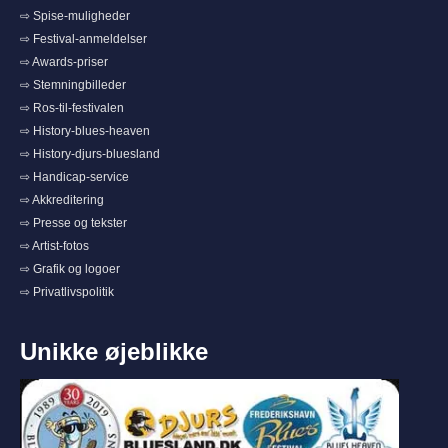
⇨ Spise-muligheder
⇨ Festival-anmeldelser
⇨ Awards-priser
⇨ Stemningbilleder
⇨ Ros-til-festivalen
⇨ History-blues-heaven
⇨ History-djurs-bluesland
⇨ Handicap-service
⇨ Akkreditering
⇨ Presse og tekster
⇨ Artist-fotos
⇨ Grafik og logoer
⇨ Privatlivspolitik
Unikke øjeblikke