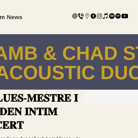
am
News
AMB & CHAD 
ACOUSTIC DU
𝐔𝐄𝐒-𝐌𝐄𝐒𝐓𝐑𝐄 𝐈
𝐄𝐍 𝐈𝐍𝐓𝐈𝐌
𝐄𝐑𝐓