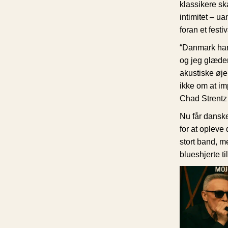
klassikere s
intimitet – ua
foran et festi
“Danmark har a
og jeg glæder
akustiske øj
ikke om at im
Chad Strentz
Nu får dansk
for at opleve
stort band, m
blueshjerte til