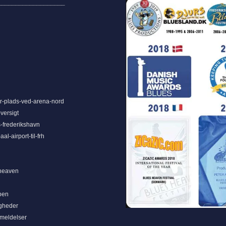
___________________
-plads-ved-arena-nord
versigt
-frederikshavn
al-airport-til-frh
heaven
ben
gheder
nmeldelser