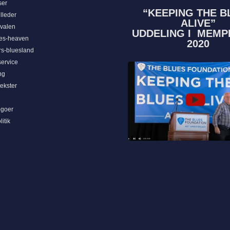
ser
“KEEPING THE B
lleder
ALIVE”
ivalen
UDDELING I MEMPH
ues-heaven
2020
rs-bluesland
ervice
ng
ekster
ogoer
itik