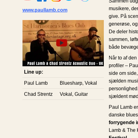
Sammen udgør
musikere, der
www.paullamb.com
give. På scen
generøse, og 
De deler histo
sammen, løfte
både bevæger
Når to af den
profiler – Pa
Line up:
side om side,
sjælden musi
Paul Lamb
Bluesharp, Vokal
personlighed
Chad Strentz
Vokal, Guitar
sjældent mød
Paul Lamb er
danske blues
forrygende i
Lamb & The 
Festival.