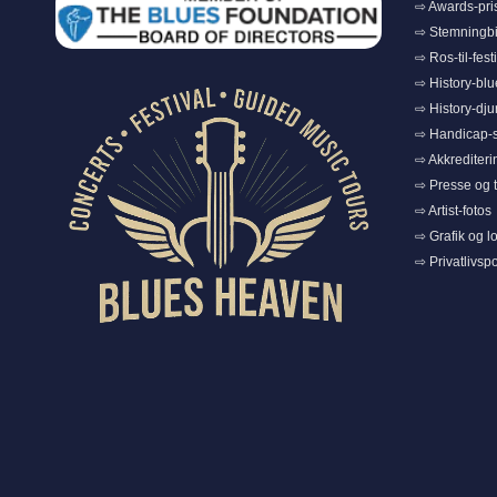
⇨ Awards-pri
⇨ Stemningbi
⇨ Ros-til-fest
⇨ History-bl
⇨ History-dju
⇨ Handicap-s
⇨ Akkrediteri
⇨ Presse og t
⇨ Artist-fotos
⇨ Grafik og l
⇨ Privatlivspol