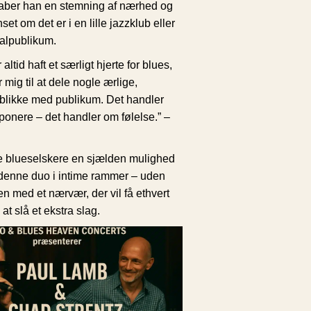
kaber han en stemning af nærhed og
nset om det er i en lille jazzklub eller
valpublikum.
ltid haft et særligt hjerte for blues,
 mig til at dele nogle ærlige,
eblikke med publikum. Det handler
ponere – det handler om følelse.” –
e blueselskere en sjælden mulighed
 denne duo i intime rammer – uden
en med et nærvær, der vil få ethvert
 at slå et ekstra slag.