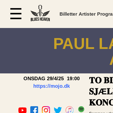
☰
Billetter
Artister
Progr
PAUL L
𝐓𝐎 𝐁
ONSDAG 29/4/25 19:00
https://mojo.dk
𝐒𝐉Æ𝐋
𝐊𝐎𝐍