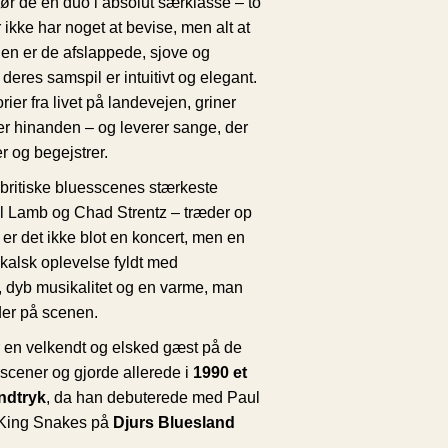
 de en duo i absolut særklasse – to
 ikke har noget at bevise, men alt at
en er de afslappede, sjove og
deres samspil er intuitivt og elegant.
rier fra livet på landevejen, griner
r hinanden – og leverer sange, der
 og begejstrer.
 britiske bluesscenes stærkeste
ul Lamb og Chad Strentz – træder op
 er det ikke blot en koncert, men en
kalsk oplevelse fyldt med
, dyb musikalitet og en varme, man
er på scenen.
 en velkendt og elsked gæst på de
scener og gjorde allerede i
1990 et
ndtryk
, da han debuterede med Paul
King Snakes på
Djurs Bluesland