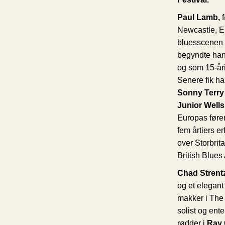
Paul Lamb,
f
Newcastle, E
bluesscenen i
begyndte han
og som 15-åri
Senere fik ha
Sonny Terry
Junior Well
Europas føre
fem årtiers er
over Storbrit
British Blue
Chad Strent
og et elegant 
makker i The
solist og ente
rødder i
Ray 