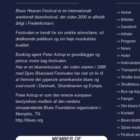
_____________________________
__________
Blues Heaven Festival er en internationalt
⇨ Home
anerkendt bluesfestival, der siden 2006 er afholdt
⇨ Billetter
årligt i Frederikshavn.
⇨ Gavekort
Festivalen er kendt for sin unikke atmosfære, sit
⇨ Artister
dedikerede publikum og sin høje musikalske
⇨ Program
kvalitet.
⇨ News
Booking agent Peter Astrup er grundlægger og
⇨ Hotel
primus motor bag festivalen.
⇨ Autocamper
Han er en bluesentusiast, der siden starten i 1988
⇨ Transport o
med Djurs Bluesland Festivalen har viet sit liv til
⇨ Shuttle-bus
at fremme det ypperste amerikanske blues og
⇨ Shuttlebus-a
soul-musik i Danmark, Skandinavien og Europa.
⇨ Bus-og-tog
Peter Astrup er som den eneste europæer
⇨ Færger
bestyrelses medlem af den verdens
⇨ Om-blues-
omspændende Blues Foundation organisation i
⇨ Kontakt
Memphis, TN.
http://blues.org
⇨ Blues klub
⇨ Spise-muli
⇨ Festival-a