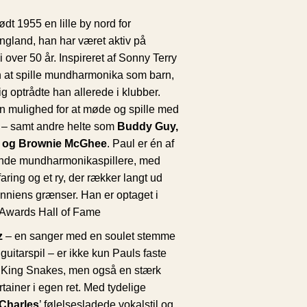
ødt 1955 en lille by nord for
ngland, han har været aktiv på
 over 50 år. Inspireret af Sonny Terry
 at spille mundharmonika som barn,
g optrådte han allerede i klubber.
n mulighed for at møde og spille med
– samt andre helte som
Buddy Guy,
s og Brownie McGhee
. Paul er én af
nde mundharmonikaspillere, med
faring og et ry, der rækker langt ud
anniens grænser. Han er optaget i
s Awards Hall of Fame
z
– en sanger med en soulet stemme
guitarspil – er ikke kun Pauls faste
 King Snakes, men også en stærk
rtainer i egen ret. Med tydelige
Charles
’ følelsesladede vokalstil og