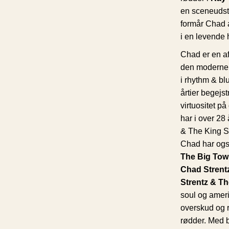
en sceneudst
formår Chad 
i en levende 
Chad er en a
den moderne
i rhythm & bl
årtier begej
virtuositet p
har i over 2
& The King Sn
Chad har ogs
The Big Town
Chad Strent
Strentz & Th
soul og amer
overskud og 
rødder. Med 