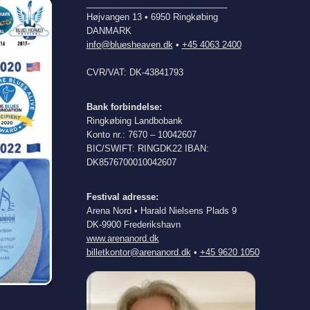
_____________________________
Højvangen 13 • 6950 Ringkøbing
DANMARK
info@bluesheaven.dk
•
+45 4063 2400
CVR/VAT: DK-43841793
Bank forbindelse:
Ringkøbing Landbobank
Konto nr.: 7670 – 10042607
BIC/SWIFT: RINGDK22 IBAN:
DK8576700010042607
Festival adresse:
Arena Nord • Harald Nielsens Plads 9
DK-9900 Frederikshavn
www.arenanord.dk
billetkontor@arenanord.dk
•
+45 9620 1050