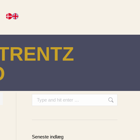
STRENTZ
O
Search:
Seneste indlæg