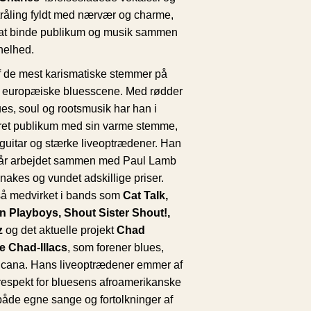
råling fyldt med nærvær og charme,
at binde publikum og musik sammen
helhed.
f de mest karismatiske stemmer på
 europæiske bluesscene. Med rødder
ues, soul og rootsmusik har han i
stret publikum med sin varme stemme,
å guitar og stærke liveoptrædener. Han
8 år arbejdet sammen med Paul Lamb
akes og vundet adskillige priser.
å medvirket i bands som
Cat Talk,
 Playboys, Shout Sister Shout!,
z
og det aktuelle projekt
Chad
e Chad-Illacs
, som forener blues,
icana. Hans liveoptrædener emmer af
respekt for bluesens afroamerikanske
både egne sange og fortolkninger af