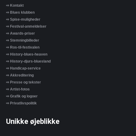
⇨ Kontakt
⇨ Blues klubben
⇨ Spise-muligheder
⇨ Festival-anmeldelser
⇨ Awards-priser
⇨ Stemningbilleder
⇨ Ros-til-festivalen
⇨ History-blues-heaven
⇨ History-djurs-bluesland
⇨ Handicap-service
⇨ Akkreditering
⇨ Presse og tekster
⇨ Artist-fotos
⇨ Grafik og logoer
⇨ Privatlivspolitik
Unikke øjeblikke