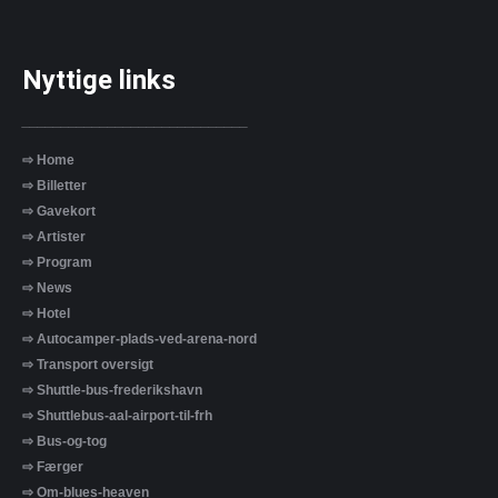
Nyttige links
_____________________________
⇨ Home
⇨ Billetter
⇨ Gavekort
⇨ Artister
⇨ Program
⇨ News
⇨ Hotel
⇨ Autocamper-plads-ved-arena-nord
⇨ Transport oversigt
⇨ Shuttle-bus-frederikshavn
⇨ Shuttlebus-aal-airport-til-frh
⇨ Bus-og-tog
⇨ Færger
⇨ Om-blues-heaven