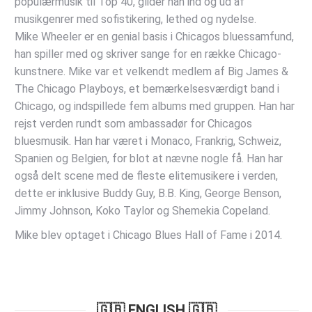
populærmusik til Top 40, glider han ind og ud af
musikgenrer med sofistikering, lethed og nydelse.
Mike Wheeler er en genial basis i Chicagos bluessamfund,
han spiller med og skriver sange for en række Chicago-
kunstnere. Mike var et velkendt medlem af Big James &
The Chicago Playboys, et bemærkelsesværdigt band i
Chicago, og indspillede fem albums med gruppen. Han har
rejst verden rundt som ambassadør for Chicagos
bluesmusik. Han har været i Monaco, Frankrig, Schweiz,
Spanien og Belgien, for blot at nævne nogle få. Han har
også delt scene med de fleste elitemusikere i verden,
dette er inklusive Buddy Guy, B.B. King, George Benson,
Jimmy Johnson, Koko Taylor og Shemekia Copeland.
Mike blev optaget i Chicago Blues Hall of Fame i 2014.
🇬🇧 ENGLISH 🇬🇧