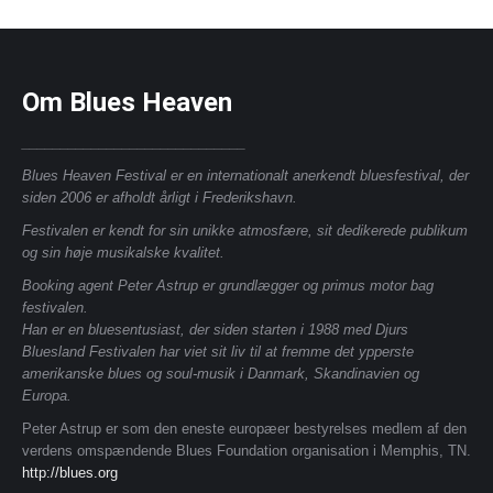
Om Blues Heaven
_____________________________
Blues Heaven Festival er en internationalt anerkendt bluesfestival, der
siden 2006 er afholdt årligt i Frederikshavn.
Festivalen er kendt for sin unikke atmosfære, sit dedikerede publikum
og sin høje musikalske kvalitet.
Booking agent Peter Astrup er grundlægger og primus motor bag
festivalen.
Han er en bluesentusiast, der siden starten i 1988 med Djurs
Bluesland Festivalen har viet sit liv til at fremme det ypperste
amerikanske blues og soul-musik i Danmark, Skandinavien og
Europa.
Peter Astrup er som den eneste europæer bestyrelses medlem af den
verdens omspændende Blues Foundation organisation i Memphis, TN.
http://blues.org