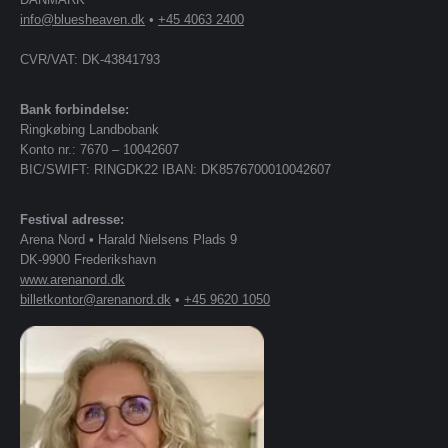
info@bluesheaven.dk
•
+45 4063 2400
CVR/VAT: DK-43841793
Bank forbindelse:
Ringkøbing Landbobank
Konto nr.: 7670 – 10042607
BIC/SWIFT: RINGDK22 IBAN: DK8576700010042607
Festival adresse:
Arena Nord • Harald Nielsens Plads 9
DK-9900 Frederikshavn
www.arenanord.dk
billetkontor@arenanord.dk
•
+45 9620 1050