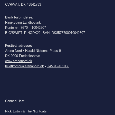
CVR/VAT: DK-43841793
Bank forbindelse:
Ringkøbing Landbobank
Konto nr.: 7670 – 10042607
BIC/SWIFT: RINGDK22 IBAN: DK8576700010042607
Festival adresse:
Arena Nord • Harald Nielsens Plads 9
DK-9900 Frederikshavn
www.arenanord.dk
billetkontor@arenanord.dk
•
+45 9620 1050
Canned Heat
Rick Estrin & The Nightcats