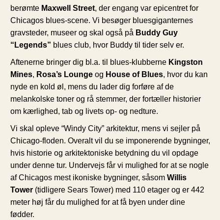
berømte
Maxwell Street
, der engang var epicentret for
Chicagos blues-scene. Vi besøger bluesgiganternes
gravsteder, museer og skal også på
Buddy Guy
“Legends”
blues club, hvor Buddy til tider selv er.
Aftenerne bringer dig bl.a. til blues-klubberne
Kingston
Mines
,
Rosa’s Lounge
og
House of Blues
, hvor du kan
nyde en kold øl, mens du lader dig forføre af de
melankolske toner og rå stemmer, der fortæller historier
om kærlighed, tab og livets op- og nedture.
Vi skal opleve “Windy City” arkitektur, mens vi sejler på
Chicago-floden. Overalt vil du se imponerende bygninger,
hvis historie og arkitektoniske betydning du vil opdage
under denne tur. Undervejs får vi mulighed for at se nogle
af Chicagos mest ikoniske bygninger, såsom
Willis
Tower
(tidligere Sears Tower) med 110 etager og er 442
meter høj får du mulighed for at få byen under dine
fødder.