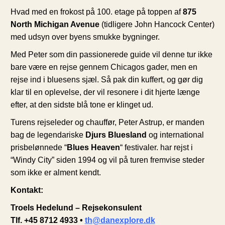
Hvad med en frokost på 100. etage på toppen af
875
North Michigan Avenue
(tidligere John Hancock Center)
med udsyn over byens smukke bygninger.
Med Peter som din passionerede guide vil denne tur ikke
bare være en rejse gennem Chicagos gader, men en
rejse ind i bluesens sjæl. Så pak din kuffert, og gør dig
klar til en oplevelse, der vil resonere i dit hjerte længe
efter, at den sidste blå tone er klinget ud.
Turens rejseleder og chauffør, Peter Astrup, er manden
bag de legendariske
Djurs Bluesland
og international
prisbelønnede “
Blues Heaven
“ festivaler. har rejst i
“Windy City” siden 1994 og vil på turen fremvise steder
som ikke er alment kendt.
Kontakt:
Troels Hedelund – Rejsekonsulent
Tlf. +45 8712 4933 •
th@danexplore.dk