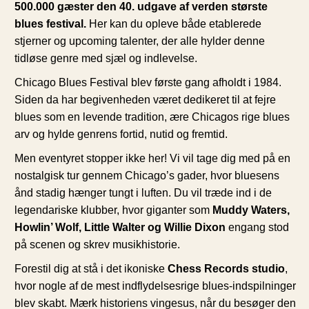
500.000 gæster den 40. udgave af verden største
blues festival.
Her kan du opleve både etablerede
stjerner og upcoming talenter, der alle hylder denne
tidløse genre med sjæl og indlevelse.
Chicago Blues Festival blev første gang afholdt i 1984.
Siden da har begivenheden været dedikeret til at fejre
blues som en levende tradition, ære Chicagos rige blues
arv og hylde genrens fortid, nutid og fremtid.
Men eventyret stopper ikke her! Vi vil tage dig med på en
nostalgisk tur gennem Chicago’s gader, hvor bluesens
ånd stadig hænger tungt i luften. Du vil træde ind i de
legendariske klubber, hvor giganter som
Muddy Waters,
Howlin’ Wolf, Little Walter og Willie Dixon
engang stod
på scenen og skrev musikhistorie.
Forestil dig at stå i det ikoniske
Chess Records studio
,
hvor nogle af de mest indflydelsesrige blues-indspilninger
blev skabt. Mærk historiens vingesus, når du besøger den