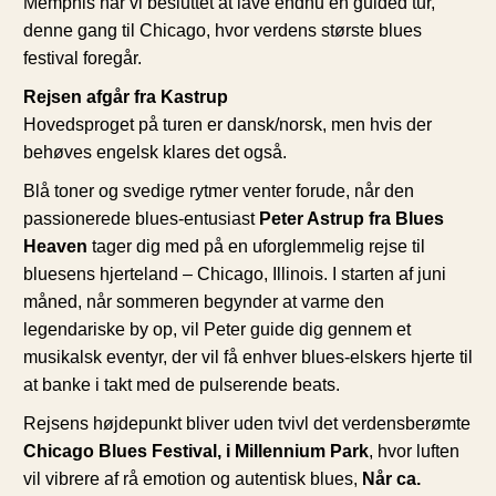
Memphis har vi besluttet at lave endnu en guided tur,
denne gang til Chicago, hvor verdens største blues
festival foregår.
Rejsen afgår fra Kastrup
Hovedsproget på turen er dansk/norsk, men hvis der
behøves engelsk klares det også.
Blå toner og svedige rytmer venter forude, når den
passionerede blues-entusiast
Peter Astrup fra Blues
Heaven
tager dig med på en uforglemmelig rejse til
bluesens hjerteland – Chicago, Illinois. I starten af juni
måned, når sommeren begynder at varme den
legendariske by op, vil Peter guide dig gennem et
musikalsk eventyr, der vil få enhver blues-elskers hjerte til
at banke i takt med de pulserende beats.
Rejsens højdepunkt bliver uden tvivl det verdensberømte
Chicago Blues Festival, i Millennium Park
, hvor luften
vil vibrere af rå emotion og autentisk blues,
Når ca.