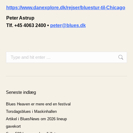
https://www.danexplore.dk/rejser/bluestur-til-Chicago
Peter Astrup
Tlf. +45 4063 2400 •
peter@blues.dk
Search:
Seneste indlæg
Blues Heaven er mere end en festival
Torsdagsblues i Maskinhallen
Artikel i BluesNews om 2026 lineup
gavekort