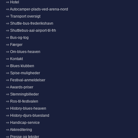
⇨ Hotel
⇨ Autocamper-plads-ved-arena-nord
⇨ Transport oversigt
⇨ Shuttle-bus-frederikshavn
⇨ Shuttlebus-aal-airport-til-frh
⇨ Bus-og-tog
⇨ Færger
⇨ Om-blues-heaven
⇨ Kontakt
⇨ Blues klubben
⇨ Spise-muligheder
⇨ Festival-anmeldelser
⇨ Awards-priser
⇨ Stemningbilleder
⇨ Ros-til-festivalen
⇨ History-blues-heaven
⇨ History-djurs-bluesland
⇨ Handicap-service
⇨ Akkreditering
⇨ Presse og tekster