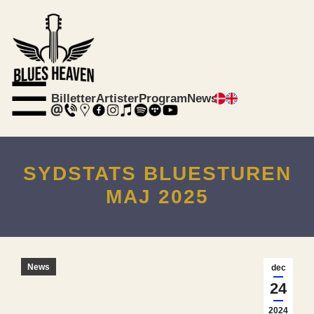
☰
Billetter
Artister
Program
News
SYDSTATS BLUESTUREN
MAJ 2025
News
dec
24
2024