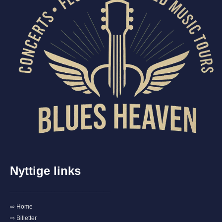
Nyttige links
_____________________________
⇨ Home
⇨ Billetter