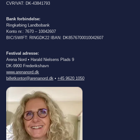
CVR/VAT: DK-43841793
Bank forbindelse:
Ringkøbing Landbobank
Konto nr.: 7670 – 10042607
BIC/SWIFT: RINGDK22 IBAN: DK8576700010042607
Festival adresse:
Arena Nord • Harald Nielsens Plads 9
DK-9900 Frederikshavn
www.arenanord.dk
billetkontor@arenanord.dk
•
+45 9620 1050