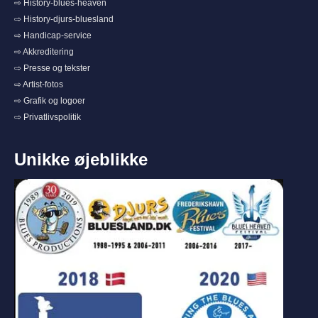
⇨ History-blues-heaven
⇨ History-djurs-bluesland
⇨ Handicap-service
⇨ Akkreditering
⇨ Presse og tekster
⇨ Artist-fotos
⇨ Grafik og logoer
⇨ Privatlivspolitik
Unikke øjeblikke