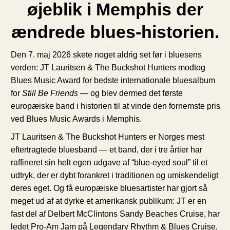
øjeblik i Memphis der
ændrede blues-historien.
Den 7. maj 2026 skete noget aldrig set før i bluesens
verden: JT Lauritsen & The Buckshot Hunters modtog
Blues Music Award for bedste internationale bluesalbum
for
Still Be Friends
— og blev dermed det første
europæiske band i historien til at vinde den fornemste pris
ved Blues Music Awards i Memphis.
JT Lauritsen & The Buckshot Hunters er Norges mest
eftertragtede bluesband — et band, der i tre årtier har
raffineret sin helt egen udgave af “blue-eyed soul” til et
udtryk, der er dybt forankret i traditionen og umiskendeligt
deres eget. Og få europæiske bluesartister har gjort så
meget ud af at dyrke et amerikansk publikum: JT er en
fast del af Delbert McClintons Sandy Beaches Cruise, har
ledet Pro-Am Jam på Legendary Rhythm & Blues Cruise,