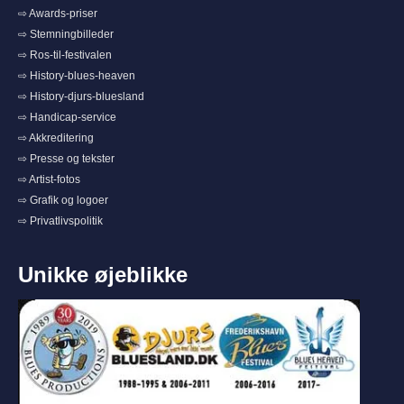
⇨ Awards-priser
⇨ Stemningbilleder
⇨ Ros-til-festivalen
⇨ History-blues-heaven
⇨ History-djurs-bluesland
⇨ Handicap-service
⇨ Akkreditering
⇨ Presse og tekster
⇨ Artist-fotos
⇨ Grafik og logoer
⇨ Privatlivspolitik
Unikke øjeblikke