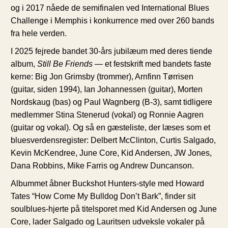
og i 2017 nåede de semifinalen ved International Blues
Challenge i Memphis i konkurrence med over 260 bands
fra hele verden.
I 2025 fejrede bandet 30-års jubilæum med deres tiende
album,
Still Be Friends
— et festskrift med bandets faste
kerne: Big Jon Grimsby (trommer), Arnfinn Tørrisen
(guitar, siden 1994), Ian Johannessen (guitar), Morten
Nordskaug (bas) og Paul Wagnberg (B-3), samt tidligere
medlemmer Stina Stenerud (vokal) og Ronnie Aagren
(guitar og vokal). Og så en gæsteliste, der læses som et
bluesverdensregister: Delbert McClinton, Curtis Salgado,
Kevin McKendree, June Core, Kid Andersen, JW Jones,
Dana Robbins, Mike Farris og Andrew Duncanson.
Albummet åbner Buckshot Hunters-style med Howard
Tates “How Come My Bulldog Don’t Bark”, finder sit
soulblues-hjerte på titelsporet med Kid Andersen og June
Core, lader Salgado og Lauritsen udveksle vokaler på