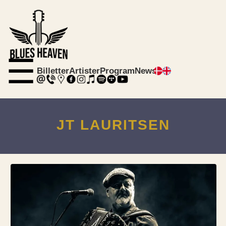
☰
Billetter
Artister
Program
News
JT LAURITSEN