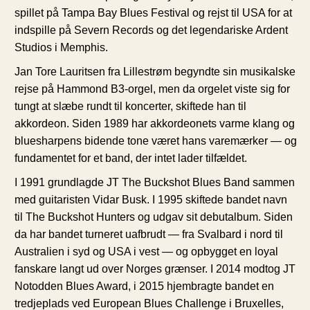
spillet på Tampa Bay Blues Festival og rejst til USA for at
indspille på Severn Records og det legendariske Ardent
Studios i Memphis.
Jan Tore Lauritsen fra Lillestrøm begyndte sin musikalske
rejse på Hammond B3-orgel, men da orgelet viste sig for
tungt at slæbe rundt til koncerter, skiftede han til
akkordeon. Siden 1989 har akkordeonets varme klang og
bluesharpens bidende tone været hans varemærker — og
fundamentet for et band, der intet lader tilfældet.
I 1991 grundlagde JT The Buckshot Blues Band sammen
med guitaristen Vidar Busk. I 1995 skiftede bandet navn
til The Buckshot Hunters og udgav sit debutalbum. Siden
da har bandet turneret uafbrudt — fra Svalbard i nord til
Australien i syd og USA i vest — og opbygget en loyal
fanskare langt ud over Norges grænser. I 2014 modtog JT
Notodden Blues Award, i 2015 hjembragte bandet en
tredjeplads ved European Blues Challenge i Bruxelles,