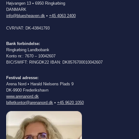
Højvangen 13 • 6950 Ringkøbing
DANMARK
info@bluesheaven.dk
•
+45 4063 2400
CVR/VAT: DK-43841793
Bank forbindelse:
Ringkøbing Landbobank
Konto nr.: 7670 – 10042607
BIC/SWIFT: RINGDK22 IBAN: DK8576700010042607
Festival adresse:
Arena Nord • Harald Nielsens Plads 9
DK-9900 Frederikshavn
www.arenanord.dk
billetkontor@arenanord.dk
•
+45 9620 1050