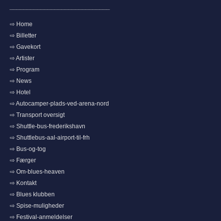
_____________________________
⇨ Home
⇨ Billetter
⇨ Gavekort
⇨ Artister
⇨ Program
⇨ News
⇨ Hotel
⇨ Autocamper-plads-ved-arena-nord
⇨ Transport oversigt
⇨ Shuttle-bus-frederikshavn
⇨ Shuttlebus-aal-airport-til-frh
⇨ Bus-og-tog
⇨ Færger
⇨ Om-blues-heaven
⇨ Kontakt
⇨ Blues klubben
⇨ Spise-muligheder
⇨ Festival-anmeldelser