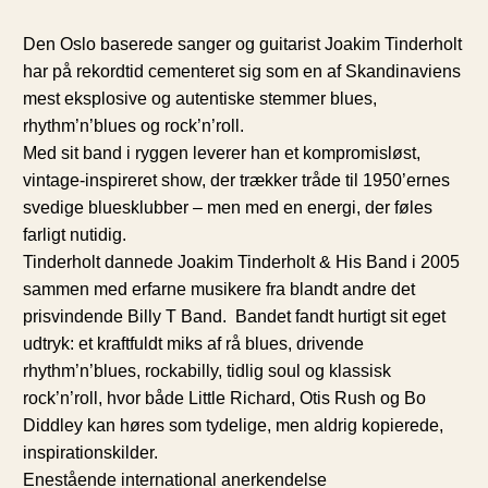
Den Oslo baserede sanger og guitarist Joakim Tinderholt
har på rekordtid cementeret sig som en af Skandinaviens
mest eksplosive og autentiske stemmer blues,
rhythm’n’blues og rock’n’roll.
Med sit band i ryggen leverer han et kompromisløst,
vintage-inspireret show, der trækker tråde til 1950’ernes
svedige bluesklubber – men med en energi, der føles
farligt nutidig.
Tinderholt dannede Joakim Tinderholt & His Band i 2005
sammen med erfarne musikere fra blandt andre det
prisvindende Billy T Band. Bandet fandt hurtigt sit eget
udtryk: et kraftfuldt miks af rå blues, drivende
rhythm’n’blues, rockabilly, tidlig soul og klassisk
rock’n’roll, hvor både Little Richard, Otis Rush og Bo
Diddley kan høres som tydelige, men aldrig kopierede,
inspirationskilder.
Enestående international anerkendelse