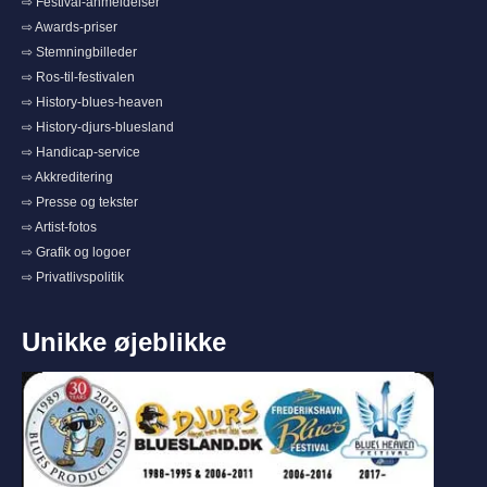
⇨ Festival-anmeldelser
⇨ Awards-priser
⇨ Stemningbilleder
⇨ Ros-til-festivalen
⇨ History-blues-heaven
⇨ History-djurs-bluesland
⇨ Handicap-service
⇨ Akkreditering
⇨ Presse og tekster
⇨ Artist-fotos
⇨ Grafik og logoer
⇨ Privatlivspolitik
Unikke øjeblikke