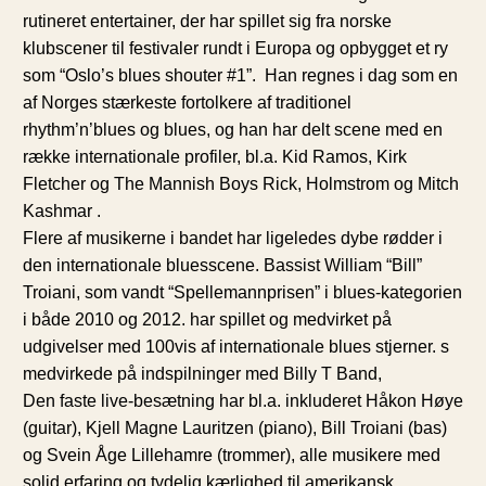
rutineret entertainer, der har spillet sig fra norske
klubscener til festivaler rundt i Europa og opbygget et ry
som “Oslo’s blues shouter #1”. Han regnes i dag som en
af Norges stærkeste fortolkere af traditionel
rhythm’n’blues og blues, og han har delt scene med en
række internationale profiler, bl.a. Kid Ramos, Kirk
Fletcher og The Mannish Boys Rick, Holmstrom og Mitch
Kashmar .
Flere af musikerne i bandet har ligeledes dybe rødder i
den internationale bluesscene. Bassist William “Bill”
Troiani, som vandt “Spellemannprisen” i blues‑kategorien
i både 2010 og 2012. har spillet og medvirket på
udgivelser med 100vis af internationale blues stjerner. s
medvirkede på indspilninger med Billy T Band,
Den faste live‑besætning har bl.a. inkluderet Håkon Høye
(guitar), Kjell Magne Lauritzen (piano), Bill Troiani (bas)
og Svein Åge Lillehamre (trommer), alle musikere med
solid erfaring og tydelig kærlighed til amerikansk