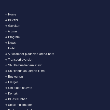
_____________________________
⇨ Home
⇨ Billetter
⇨ Gavekort
⇨ Artister
⇨ Program
⇨ News
⇨ Hotel
⇨ Autocamper-plads-ved-arena-nord
⇨ Transport oversigt
⇨ Shuttle-bus-frederikshavn
⇨ Shuttlebus-aal-airport-til-frh
⇨ Bus-og-tog
⇨ Færger
⇨ Om-blues-heaven
⇨ Kontakt
⇨ Blues klubben
⇨ Spise-muligheder