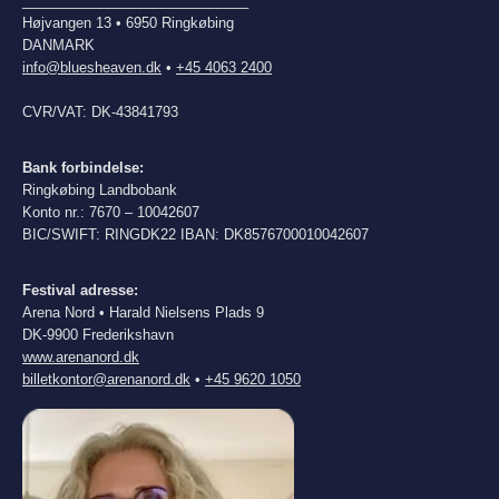
_____________________________
Højvangen 13 • 6950 Ringkøbing
DANMARK
info@bluesheaven.dk
•
+45 4063 2400
CVR/VAT: DK-43841793
Bank forbindelse:
Ringkøbing Landbobank
Konto nr.: 7670 – 10042607
BIC/SWIFT: RINGDK22 IBAN: DK8576700010042607
Festival adresse:
Arena Nord • Harald Nielsens Plads 9
DK-9900 Frederikshavn
www.arenanord.dk
billetkontor@arenanord.dk
•
+45 9620 1050