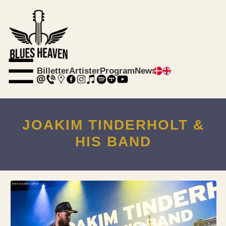
☰
Billetter
Artister
Program
News
JOAKIM TINDERHOLT &
HIS BAND