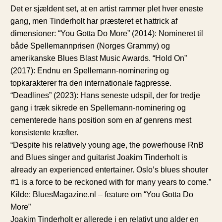
Det er sjældent set, at en artist rammer plet hver eneste
gang, men Tinderholt har præsteret et hattrick af
dimensioner: “You Gotta Do More” (2014): Nomineret til
både Spellemannprisen (Norges Grammy) og
amerikanske Blues Blast Music Awards. “Hold On”
(2017): Endnu en Spellemann-nominering og
topkarakterer fra den internationale fagpresse.
“Deadlines” (2023): Hans seneste udspil, der for tredje
gang i træk sikrede en Spellemann-nominering og
cementerede hans position som en af genrens mest
konsistente kræfter.
“Despite his relatively young age, the powerhouse RnB
and Blues singer and guitarist Joakim Tinderholt is
already an experienced entertainer. Oslo’s blues shouter
#1 is a force to be reckoned with for many years to come.”
Kilde: BluesMagazine.nl – feature om “You Gotta Do
More”
Joakim Tinderholt er allerede i en relativt ung alder en