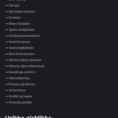
⇨ Færger
⇨ Om-blues-heaven
⇨ Kontakt
⇨ Blues klubben
⇨ Spise-muligheder
⇨ Festival-anmeldelser
⇨ Awards-priser
⇨ Stemningbilleder
⇨ Ros-til-festivalen
⇨ History-blues-heaven
⇨ History-djurs-bluesland
⇨ Handicap-service
⇨ Akkreditering
⇨ Presse og tekster
⇨ Artist-fotos
⇨ Grafik og logoer
⇨ Privatlivspolitik