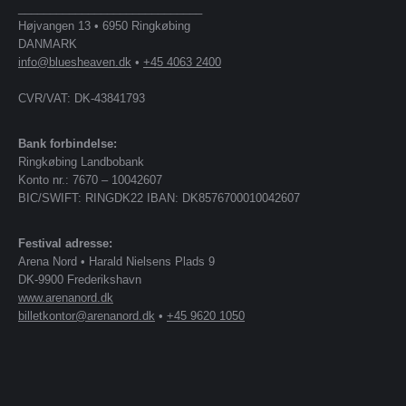
_____________________________
Højvangen 13 • 6950 Ringkøbing
DANMARK
info@bluesheaven.dk
•
+45 4063 2400
CVR/VAT: DK-43841793
Bank forbindelse:
Ringkøbing Landbobank
Konto nr.: 7670 – 10042607
BIC/SWIFT: RINGDK22 IBAN: DK8576700010042607
Festival adresse:
Arena Nord • Harald Nielsens Plads 9
DK-9900 Frederikshavn
www.arenanord.dk
billetkontor@arenanord.dk
•
+45 9620 1050