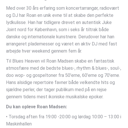
Med over 30 års erfaring som koncertarrangør, radiovært
og DJ har Roan en unik evne til at skabe den perfekte
lydkulisse. Han har tidligere drevet en autentisk Juke
Joint nord for København, som i seks år tiltrak både
danske og internationale kunstnere. Derudover har han
arrangeret plademesser og været en aktiv DJ med fast
arbejde hver weekend gennem fem år.
Til Blues Heaven vil Roan Madsen skabe en fantastisk
atmosfære med de bedste blues-, rhythm & blues-, soul-,
doo wop- og gospeltoner fra 50’erne, 60’erne og 70’erne.
Hans alsidige repertoire favner både velkendte hits og
sjældne perler, der tager publikum med på en rejse
gennem tidens mest ikoniske musikalske epoker.
Du kan opleve Roan Madsen:
• Torsdag aften fra 19:00 -20:00 og lørdag 10:00 – 13:00 i
Maskinhallen