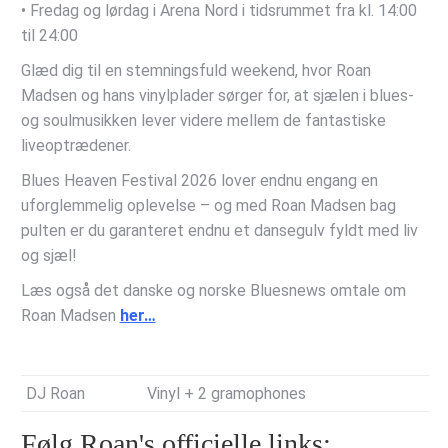
• Fredag og lørdag i Arena Nord i tidsrummet fra kl. 14:00
til 24:00
Glæd dig til en stemningsfuld weekend, hvor Roan
Madsen og hans vinylplader sørger for, at sjælen i blues-
og soulmusikken lever videre mellem de fantastiske
liveoptrædener.
Blues Heaven Festival 2026 lover endnu engang en
uforglemmelig oplevelse – og med Roan Madsen bag
pulten er du garanteret endnu et dansegulv fyldt med liv
og sjæl!
Læs også det danske og norske Bluesnews omtale om
Roan Madsen
her…
DJ Roan
Vinyl + 2 gramophones
Følg Roan's officielle links: