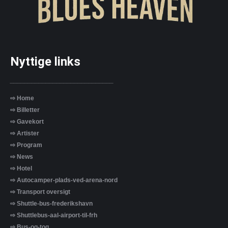
Nyttige links
_____________________________
⇨ Home
⇨ Billetter
⇨ Gavekort
⇨ Artister
⇨ Program
⇨ News
⇨ Hotel
⇨ Autocamper-plads-ved-arena-nord
⇨ Transport oversigt
⇨ Shuttle-bus-frederikshavn
⇨ Shuttlebus-aal-airport-til-frh
⇨ Bus-og-tog