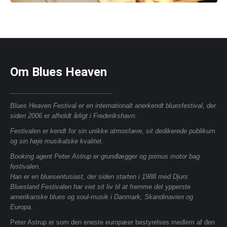
Om Blues Heaven
_____________________________
Blues Heaven Festival er en internationalt anerkendt bluesfestival, der
siden 2006 er afholdt årligt i Frederikshavn.
Festivalen er kendt for sin unikke atmosfære, sit dedikerede publikum
og sin høje musikalske kvalitet.
Booking agent Peter Astrup er grundlægger og primus motor bag
festivalen.
Han er en bluesentusiast, der siden starten i 1988 med Djurs
Bluesland Festivalen har viet sit liv til at fremme det ypperste
amerikanske blues og soul-musik i Danmark, Skandinavien og
Europa.
Peter Astrup er som den eneste europæer bestyrelses medlem af den