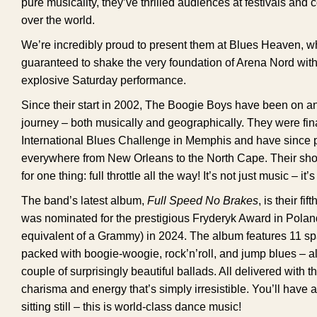
pure musicality, they’ve thrilled audiences at festivals and c
over the world.
We’re incredibly proud to present them at Blues Heaven, w
guaranteed to shake the very foundation of Arena Nord with
explosive Saturday performance.
Since their start in 2002, The Boogie Boys have been on a
journey – both musically and geographically. They were fina
International Blues Challenge in Memphis and have since 
everywhere from New Orleans to the North Cape. Their s
for one thing: full throttle all the way! It’s not just music – it
The band’s latest album,
Full Speed No Brakes
, is their fi
was nominated for the prestigious Fryderyk Award in Poland
equivalent of a Grammy) in 2024. The album features 11 spa
packed with boogie-woogie, rock’n’roll, and jump blues – a
couple of surprisingly beautiful ballads. All delivered with t
charisma and energy that’s simply irresistible. You’ll have 
sitting still – this is world-class dance music!