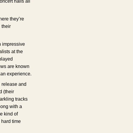
oncert halls all
here they’re
 their
n impressive
lists at the
played
hows are known
’s an experience.
fth release and
 (their
rkling tracks
long with a
he kind of
a hard time