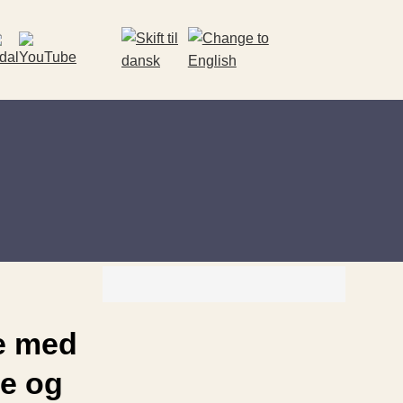
e med
re og