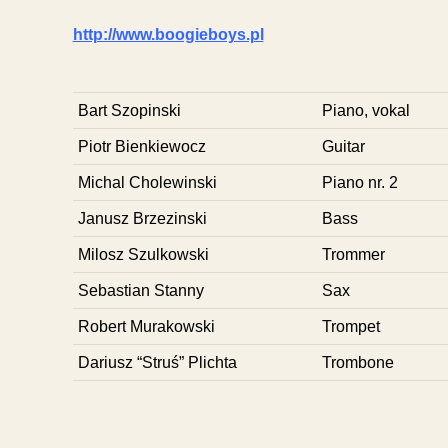
http://www.boogieboys.pl
Bart Szopinski
Piano, vokal
Piotr Bienkiewocz
Guitar
Michal Cholewinski
Piano nr. 2
Janusz Brzezinski
Bass
Milosz Szulkowski
Trommer
Sebastian Stanny
Sax
Robert Murakowski
Trompet
Dariusz “Struś” Plichta
Trombone