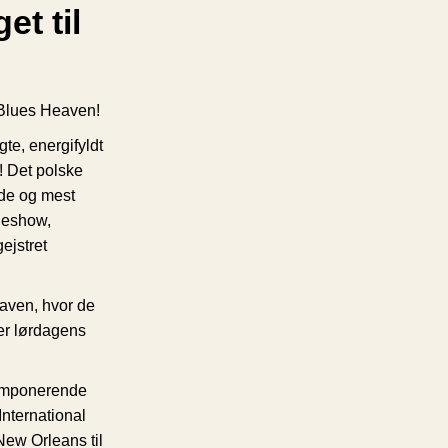
et til
 Blues Heaven!
gte, energifyldt
! Det polske
nde og mest
eneshow,
ejstret
eaven, hvor de
rer lørdagens
 imponerende
International
New Orleans til