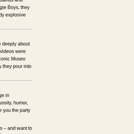
gie Boys, they
ady explosive
e deeply about
c videos were
iconic Museo
y they pour into
ge in
uosity, humor,
e you the party
es – and want to