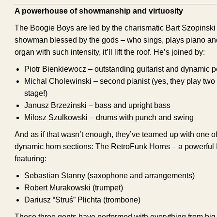
A powerhouse of showmanship and virtuosity
The Boogie Boys are led by the charismatic Bart Szopinski 
showman blessed by the gods – who sings, plays piano 
organ with such intensity, it’ll lift the roof. He’s joined by:
Piotr Bienkiewocz – outstanding guitarist and dynamic p
Michal Cholewinski – second pianist (yes, they play two 
stage!)
Janusz Brzezinski – bass and upright bass
Milosz Szulkowski – drums with punch and swing
And as if that wasn’t enough, they’ve teamed up with one o
dynamic horn sections:
The RetroFunk Horns
– a powerful 
featuring:
Sebastian Stanny (saxophone and arrangements)
Robert Murakowski (trumpet)
Dariusz “Struś” Plichta (trombone)
These three gents have performed with everything from bi