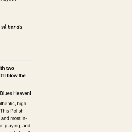
 så bør du
ith two
’ll blow the
r Blues Heaven!
thentic, high-
This Polish
 and most in-
 of playing, and