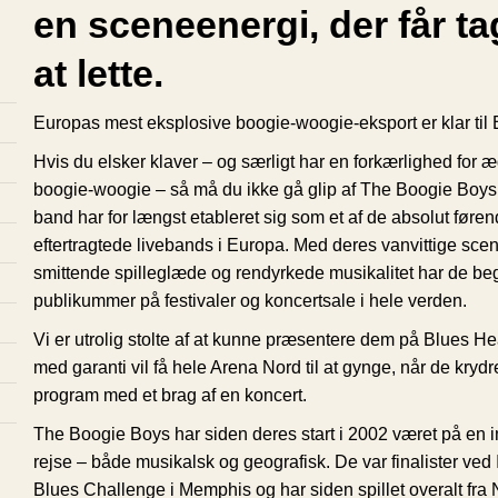
en sceneenergi, der får tag
at lette.
Europas mest eksplosive boogie-woogie-eksport er klar til
Hvis du elsker klaver – og særligt har en forkærlighed for æ
boogie-woogie – så må du ikke gå glip af The Boogie Boys
band har for længst etableret sig som et af de absolut føre
eftertragtede livebands i Europa. Med deres vanvittige sc
smittende spilleglæde og rendyrkede musikalitet har de beg
publikummer på festivaler og koncertsale i hele verden.
Vi er utrolig stolte af at kunne præsentere dem på Blues H
med garanti vil få hele Arena Nord til at gynge, når de kryd
program med et brag af en koncert.
The Boogie Boys har siden deres start i 2002 været på en
rejse – både musikalsk og geografisk. De var finalister ved 
Blues Challenge i Memphis og har siden spillet overalt fra 