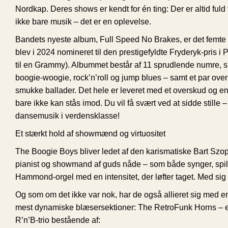
Nordkap. Deres shows er kendt for én ting: Der er altid fuld f
ikke bare musik – det er en oplevelse.
Bandets nyeste album, Full Speed No Brakes, er det femte
blev i 2024 nomineret til den prestigefyldte Fryderyk-pris i
til en Grammy). Albummet består af 11 sprudlende numre,
boogie-woogie, rock’n’roll og jump blues – samt et par ove
smukke ballader. Det hele er leveret med et overskud og en
bare ikke kan stås imod. Du vil få svært ved at sidde stille –
dansemusik i verdensklasse!
Et stærkt hold af showmænd og virtuositet
The Boogie Boys bliver ledet af den karismatiske Bart Szop
pianist og showmand af guds nåde – som både synger, spill
Hammond-orgel med en intensitet, der løfter taget. Med sig
Og som om det ikke var nok, har de også allieret sig med e
mest dynamiske blæsersektioner:
The RetroFunk Horns
– e
R’n’B-trio bestående af: