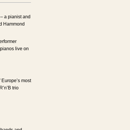
– a pianist and
and Hammond
erformer
pianos live on
f Europe’s most
R’n’B trio
g bands and