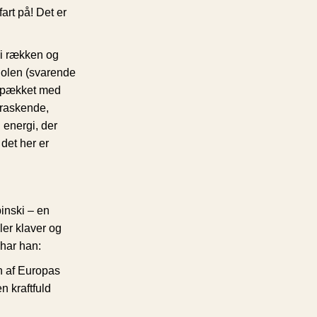
art på! Det er
 i rækken og
 Polen (svarende
 spækket med
rraskende,
 energi, der
 det her er
inski – en
er klaver og
 har han:
n af Europas
n kraftfuld