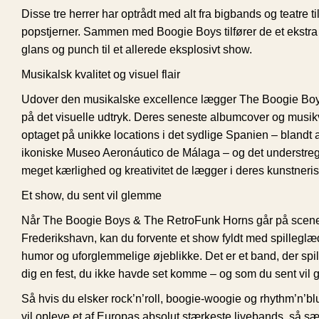
Disse tre herrer har optrådt med alt fra bigbands og teatre t
popstjerner. Sammen med Boogie Boys tilfører de et ekstra 
glans og punch til et allerede eksplosivt show.
Musikalsk kvalitet og visuel flair
Udover den musikalske excellence lægger The Boogie Bo
på det visuelle udtryk. Deres seneste albumcover og musik
optaget på unikke locations i det sydlige Spanien – blandt 
ikoniske Museo Aeronáutico de Málaga – og det understrege
meget kærlighed og kreativitet de lægger i deres kunstneri
Et show, du sent vil glemme
Når The Boogie Boys & The RetroFunk Horns går på scene
Frederikshavn, kan du forvente et show fyldt med spilleglæde
humor og uforglemmelige øjeblikke. Det er et band, der spill
dig en fest, du ikke havde set komme – og som du sent vil
Så hvis du elsker rock’n’roll, boogie-woogie og rhythm’n’bl
vil opleve et af Europas absolut stærkeste livebands, så sæt