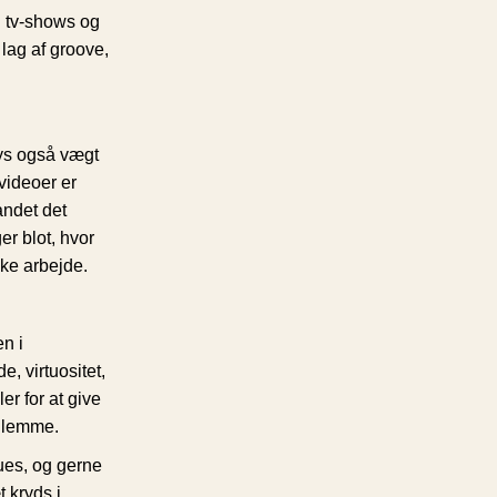
il tv-shows og
lag af groove,
ys også vægt
videoer er
andet det
r blot, hvor
ske arbejde.
n i
, virtuositet,
er for at give
 glemme.
ues, og gerne
 kryds i