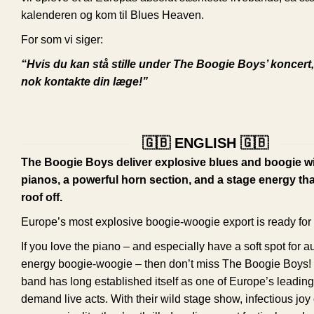
kalenderen og kom til Blues Heaven.
For som vi siger:
“Hvis du kan stå stille under The Boogie Boys’ koncert,
nok kontakte din læge!”
🇬🇧 ENGLISH 🇬🇧
The Boogie Boys deliver explosive blues and boogie w
pianos, a powerful horn section, and a stage energy that
roof off.
Europe’s most explosive boogie-woogie export is ready fo
If you love the piano – and especially have a soft spot for au
energy boogie-woogie – then don’t miss The Boogie Boys! 
band has long established itself as one of Europe’s leading
demand live acts. With their wild stage show, infectious joy