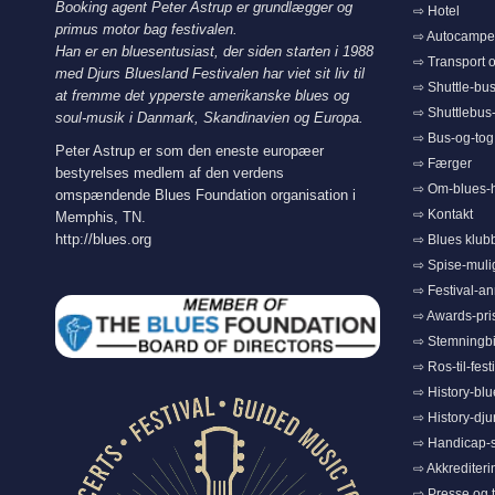
Booking agent Peter Astrup er grundlægger og
⇨ Hotel
primus motor bag festivalen.
⇨ Autocamper
Han er en bluesentusiast, der siden starten i 1988
⇨ Transport o
med Djurs Bluesland Festivalen har viet sit liv til
⇨ Shuttle-bus
at fremme det ypperste amerikanske blues og
⇨ Shuttlebus-a
soul-musik i Danmark, Skandinavien og Europa.
⇨ Bus-og-tog
Peter Astrup er som den eneste europæer
⇨ Færger
bestyrelses medlem af den verdens
⇨ Om-blues-
omspændende Blues Foundation organisation i
⇨ Kontakt
Memphis, TN.
http://blues.org
⇨ Blues klub
⇨ Spise-muli
⇨ Festival-a
⇨ Awards-pri
⇨ Stemningbi
⇨ Ros-til-fest
⇨ History-bl
⇨ History-dju
⇨ Handicap-s
⇨ Akkrediteri
⇨ Presse og t