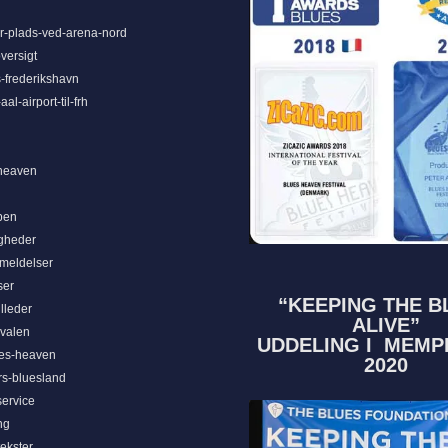
-plads-ved-arena-nord
versigt
-frederikshavn
al-airport-til-frh
heaven
ben
gheder
nmeldelser
ser
“KEEPING THE B
lleder
ALIVE”
ivalen
UDDELING I MEMPH
ues-heaven
2020
rs-bluesland
ervice
ng
ekster