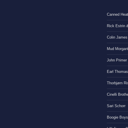
Canned Hea
Rick Estrin 
Colin James
Mud Morganf
John Primer
Earl Thomas
Thorbjørn Ri
Cinelli Broth
Sari Schorr
Boogie Boys