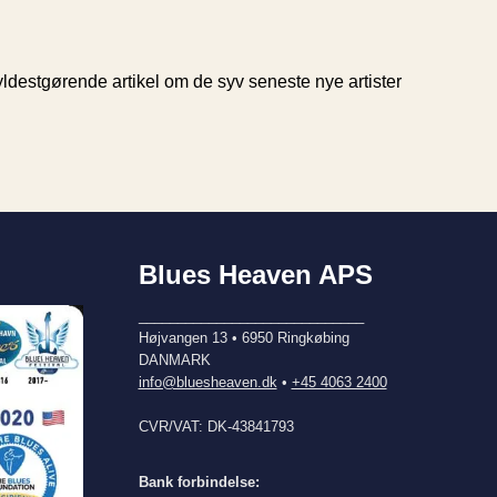
destgørende artikel om de syv seneste nye artister
Blues Heaven APS
_____________________________
Højvangen 13 • 6950 Ringkøbing
DANMARK
info@bluesheaven.dk
•
+45 4063 2400
CVR/VAT: DK-43841793
Bank forbindelse: