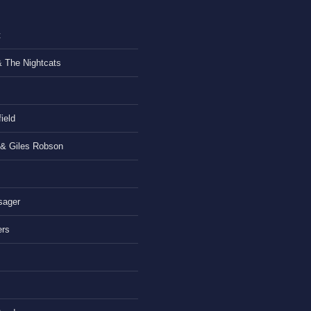
t
& The Nightcats
ield
 & Giles Robson
sager
ers