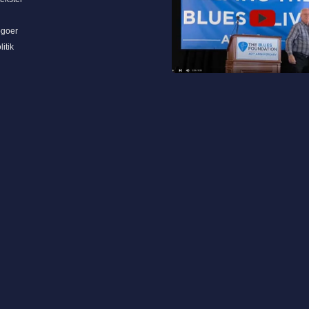
ogoer
itik