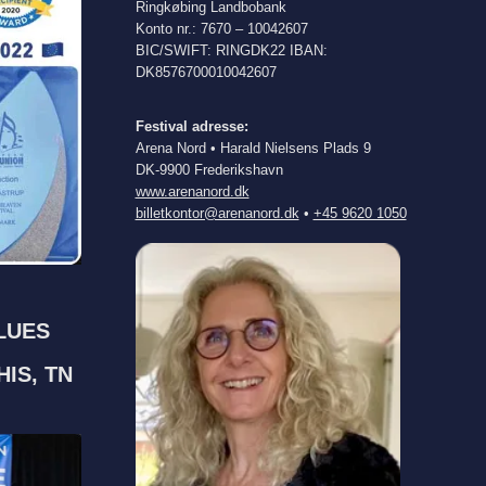
Ringkøbing Landbobank
Konto nr.: 7670 – 10042607
BIC/SWIFT: RINGDK22 IBAN:
DK8576700010042607
Festival adresse:
Arena Nord • Harald Nielsens Plads 9
DK-9900 Frederikshavn
www.arenanord.dk
billetkontor@arenanord.dk
•
+45 9620 1050
LUES
IS, TN