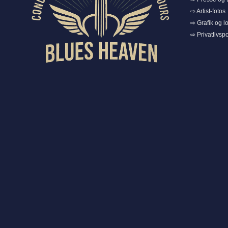
⇨ Artist-fotos
⇨ Grafik og l
⇨ Privatlivspol