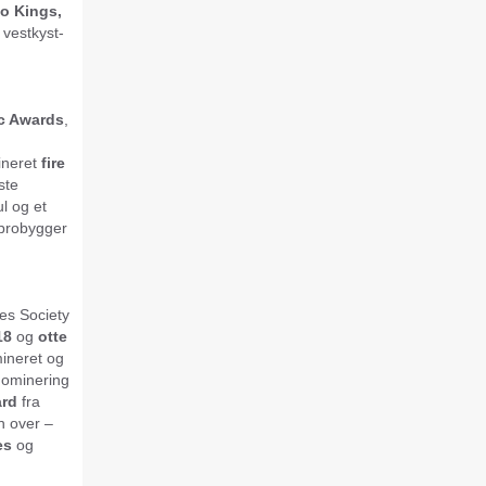
o Kings,
 vestkyst-
c Awards
,
ineret
fire
ste
l og et
 brobygger
lues Society
18
og
otte
ineret og
nominering
ard
fra
n over –
es
og