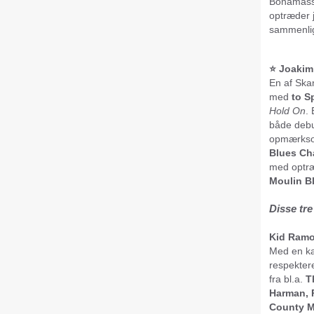
Bonamassa
optræder 
sammenli
⭐️ Joakim
En af Ska
med
to S
Hold On
.
både deb
opmærksom
Blues Ch
med optræ
Moulin B
Disse tre
Kid Ramo
Med en ka
respekter
fra bl.a.
T
Harman, 
County M