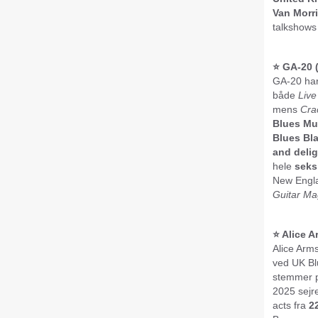
Van Morri
talkshows
⭐️ GA-20 
GA-20 har
både
Live
mens
Cra
Blues Mu
Blues Bl
and delig
hele
seks
New Engla
Guitar Ma
⭐️ Alice 
Alice Arm
ved UK B
stemmer p
2025 sejr
acts fra
2