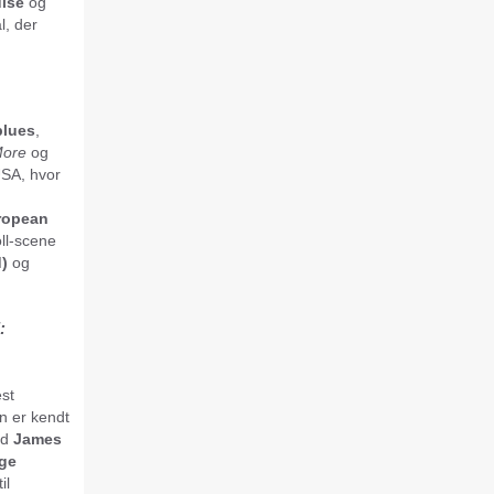
uise
og
l, der
blues
,
More
og
USA, hvor
ropean
oll-scene
)
og
:
st
n er kendt
ed
James
ge
il