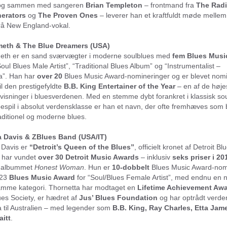
 og sammen med sangeren
Brian Templeton
– frontmand fra
The Radi
nerators
og
The Proven Ones
– leverer han et kraftfuldt møde mellem
 rå New England-vokal.
eth & The Blue Dreamers (USA)
th er en sand sværvægter i moderne soulblues med
fem Blues Musi
“Soul Blues Male Artist”, “Traditional Blues Album” og “Instrumentalist –
a”. Han har
over 20
Blues Music Award-nomineringer og er blevet nom
il den prestigefyldte
B.B. King Entertainer of the Year
– en af de høje
isninger i bluesverdenen. Med en stemme dybt forankret i klassisk sou
spil i absolut verdensklasse er han et navn, der ofte fremhæves som
aditionel og moderne blues.
a Davis & ZBlues Band (USA/IT)
 Davis er
“Detroit’s Queen of the Blues”
, officielt kronet af Detroit B
g har vundet
over 30 Detroit Music Awards
– inklusiv
seks priser i 20
 albummet
Honest Woman
. Hun er
10-dobbelt
Blues Music Award-nom
023
Blues Music Award
for “Soul/Blues Female Artist”, med endnu en 
samme kategori. Thornetta har modtaget en
Lifetime Achievement Aw
ues Society, er hædret af
Jus’ Blues Foundation
og har optrådt verde
a til Australien – med legender som
B.B. King, Ray Charles, Etta Jam
itt
.