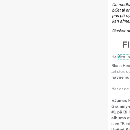
Du modtag
billet til
pris på ny
kan afmel
Ønsker du
F
Hej
first_
Blues Heav
artister, 
navne
nu 
Her er de 
⭐️James H
Grammy-
#1 på Bi
albums
af
som “Best
United K