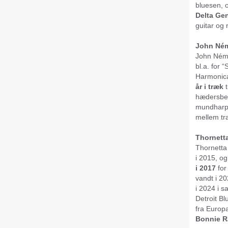
bluesen,
Delta Ge
guitar og
John Ném
John Néme
bl.a. for 
Harmonic
år i træk
t
hædersbev
mundharpe
mellem tr
Thornett
Thornetta
i 2015, o
i 2017
for
vandt i 2
i 2024 i 
Detroit Bl
fra Europ
Bonnie Ra