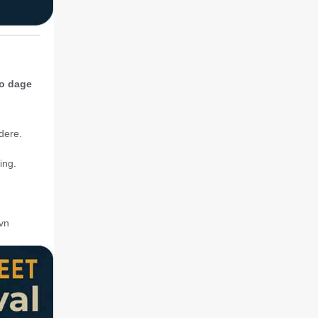
to dage
dere.
ing.
avn