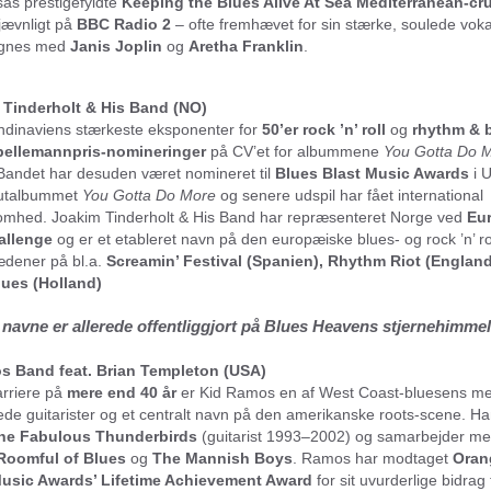
s prestigefyldte
Keeping the Blues Alive At Sea Mediterranean-cr
jævnligt på
BBC Radio 2
– ofte fremhævet for sin stærke, soulede voka
gnes med
Janis Joplin
og
Aretha Franklin
.
 Tinderholt & His Band (NO)
ndinaviens stærkeste eksponenter for
50’er rock ’n’ roll
og
rhythm & 
pellemannpris-nomineringer
på CV’et for albummene
You Gotta Do 
 Bandet har desuden været nomineret til
Blues Blast Music Awards
i 
utalbummet
You Gotta Do More
og senere udspil har fået international
hed. Joakim Tinderholt & His Band har repræsenteret Norge ved
Eu
allenge
og er et etableret navn på den europæiske blues- og rock ’n’ r
dener på bl.a.
Screamin’ Festival (Spanien), Rhythm Riot (England
lues (Holland)
 navne er allerede offentliggjort på Blues Heavens stjernehimmel
s Band feat. Brian Templeton (USA)
rriere på
mere end 40 år
er Kid Ramos en af West Coast-bluesens me
ede guitarister og et centralt navn på den amerikanske roots-scene. Ha
he Fabulous Thunderbirds
(guitarist 1993–2002) og samarbejder m
Roomful of Blues
og
The Mannish Boys
. Ramos har modtaget
Oran
usic Awards’ Lifetime Achievement Award
for sit uvurderlige bidrag t