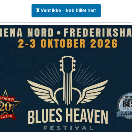
⏳ Vent ikke – køb billet her: