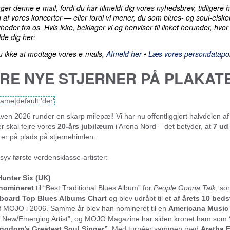
er denne e-mail, fordi du har tilmeldt dig vores nyhedsbrev, tidligere 
 en af vores koncerter — eller fordi vi mener, du som blues- og soul-elsker
heder fra os. Hvis ikke, beklager vi og henviser til linket herunder, hvor 
de dig her:
 ikke at modtage vores e-mails,
Afmeld her
•
Læs vores persondatapoli
IRE NYE STJERNER PÅ PLAKAT
name|default:'der'
en 2026 runder en skarp milepæl! Vi har nu offentliggjort halvdelen af
der skal fejre vores
20-års jubilæum
i Arena Nord – det betyder, at
7 ud 
er på plads på stjernehimlen.
syv første verdensklasse-artister:
unter Six (UK)
nomineret
til “Best Traditional Blues Album” for
People Gonna Talk
, so
llboard Top Blues Albums Chart
og blev udråbt til
et af årets 10 beds
 MOJO i 2006. Samme år blev han nomineret til en
Americana Music
 New/Emerging Artist”, og MOJO Magazine har siden kronet ham som
ingdom’s Greatest Soul Singer”
. Med turnéer sammen med
Aretha F