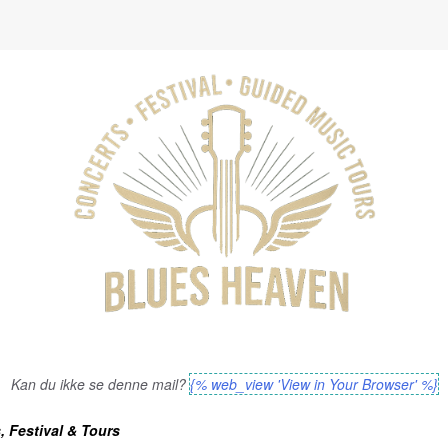
Kan du ikke se denne mail?
{% web_view 'View in Your Browser' %}
, Festival & Tours