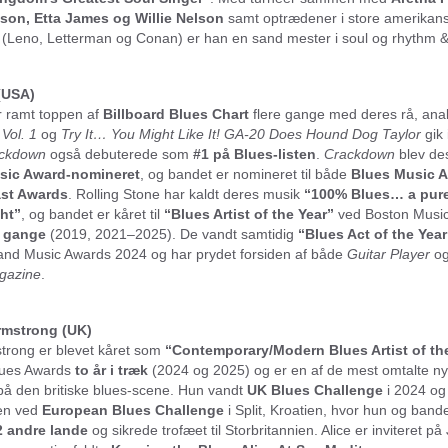
son, Etta James og Willie Nelson
samt optrædener i store amerikan
 (Leno, Letterman og Conan) er han en sand mester i soul og rhythm &
(USA)
 ramt toppen af
Billboard Blues Chart
flere gange med deres rå, anal
 Vol. 1
og
Try It… You Might Like It! GA-20 Does Hound Dog Taylor
gik 
ckdown
også debuterede som
#1 på Blues-listen
.
Crackdown
blev de
sic Award-nomineret
, og bandet er nomineret til både
Blues Music 
ast Awards
. Rolling Stone har kaldt deres musik
“100% Blues… a pure
ht”
, og bandet er kåret til
“Blues Artist of the Year”
ved Boston Musi
 gange
(2019, 2021–2025). De vandt samtidig
“Blues Act of the Year
nd Music Awards 2024 og har prydet forsiden af både
Guitar Player
o
gazine
.
Armstrong (UK)
strong er blevet kåret som
“Contemporary/Modern Blues Artist of th
lues Awards
to år i træk
(2024 og 2025) og er en af de mest omtalte n
å den britiske blues-scene. Hun vandt
UK Blues Challenge
i 2024 og 
en ved
European Blues Challenge
i Split, Kroatien, hvor hun og bande
2 andre lande
og sikrede trofæet til Storbritannien. Alice er inviteret på