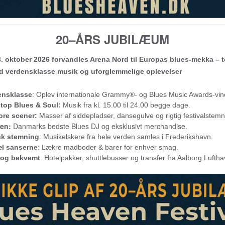
20–ÅRS JUBILÆUM
. oktober 2026 forvandles Arena Nord til Europas blues-mekka – 
ed verdensklasse musik og uforglemmelige oplevelser
ensklasse
: Oplev internationale Grammy®- og Blues Music Awards-vin
top Blues & Soul:
Musik fra kl. 15.00 til 24.00 begge dage.
tore scener:
Masser af siddepladser, dansegulve og rigtig festivalstemn
ren:
Danmarks bedste Blues DJ og eksklusivt merchandise.
k stemning
: Musikelskere fra hele verden samles i Frederikshavn.
l sanserne
: Lækre madboder & barer for enhver smag.
 og bekvemt
: Hotelpakker, shuttlebusser og transfer fra Aalborg Lufth