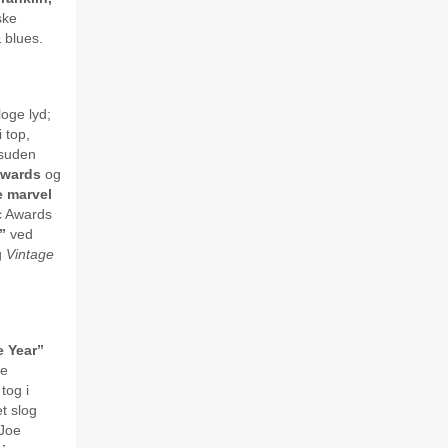
ske
 blues.
oge lyd;
i top,
suden
Awards
og
 marvel
c Awards
”
ved
g
Vintage
e Year”
ye
tog i
t slog
 Joe