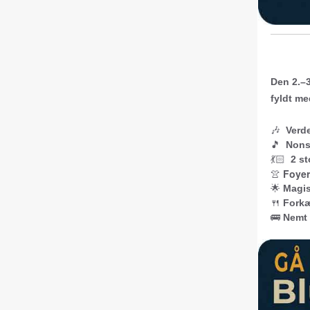
Den 2.–3
fyldt m
🎶
Verd
🎵
Nons
💃🏻
2 s
👚
Foye
🌟
Magis
🍴
Forkæ
🚌
Nemt