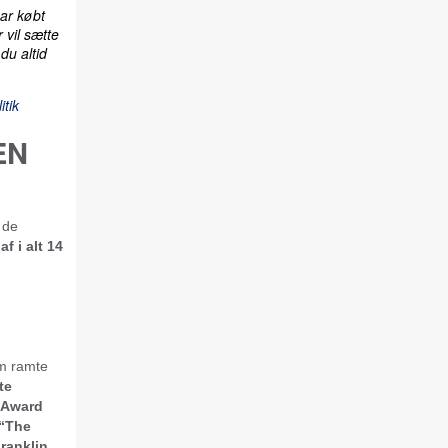
har købt
 vil sætte
du altid
tik
EN
 de
af i alt 14
m ramte
te
 Award
“The
ranklin,